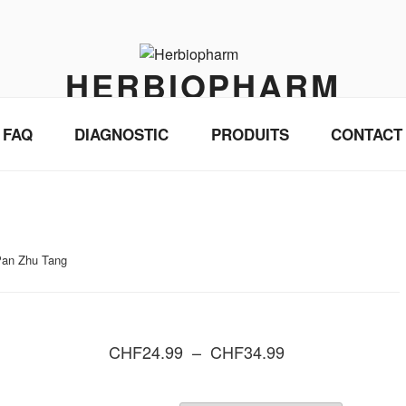
HERBIOPHARM
Médecine traditionnelle chinoise et pharmacopée
FAQ
DIAGNOSTIC
PRODUITS
CONTACT
Pan Zhu Tang
Plage
CHF
24.99
–
CHF
34.99
de
prix :