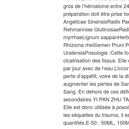
gros de l’hématome entre 24 
préparation doit être prise to
Angelicae SinensisRadix Pae
Rehmanniae GlutinosaeRadix 
myrrhaeLignum sappanHerba 
Rhizoma rheiSemen Pruni P
UralensisPosologie :Cette fo
cicatrisation des tissus. Elle
par jour avec de l’eau.L’inco
perte d’appétit, voire de la
augmenter les pertes de Sang
Sang. En dehors de ces défi
secondaires.YI PAN ZHU TANG
Elle est donc utilisée à poso
les séquelles du trauma, il e
quantités.E-50 : 50ML, 100