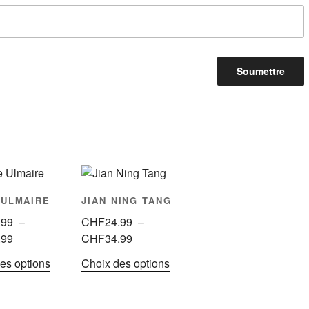
 ULMAIRE
JIAN NING TANG
.99
–
CHF
24.99
–
Plage
Plage
.99
CHF
34.99
de
de
Ce
Ce
es options
Choix des options
prix :
prix :
produit
produit
CHF24.99
CHF24.99
a
a
à
à