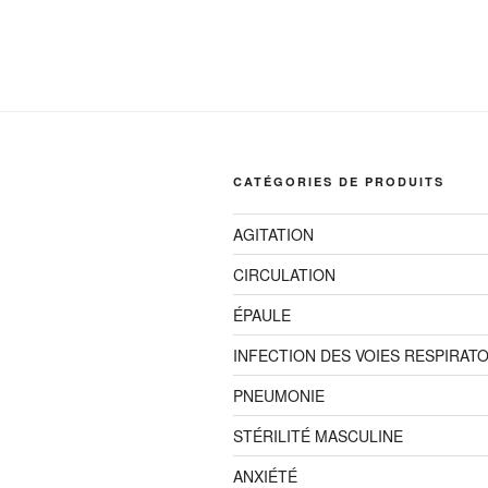
CHF24.99
a
à
plusieurs
CHF34.99
variations.
Les
options
peuvent
être
CATÉGORIES DE PRODUITS
choisies
sur
AGITATION
la
CIRCULATION
page
du
ÉPAULE
produit
INFECTION DES VOIES RESPIRAT
PNEUMONIE
STÉRILITÉ MASCULINE
ANXIÉTÉ