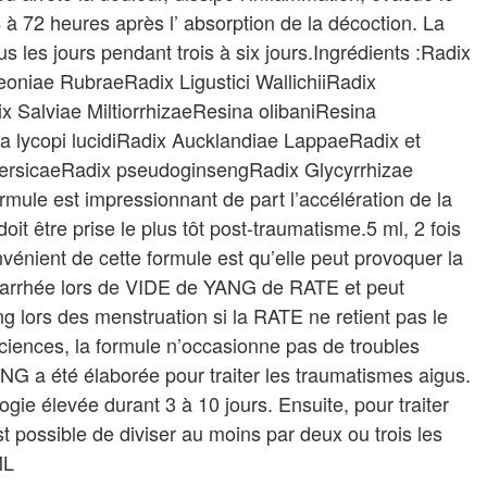
à 72 heures après l’ absorption de la décoction. La
us les jours pendant trois à six jours.Ingrédients :Radix
oniae RubraeRadix Ligustici WallichiiRadix
Salviae MiltiorrhizaeResina olibaniResina
lycopi lucidiRadix Aucklandiae LappaeRadix et
ersicaeRadix pseudoginsengRadix Glycyrrhizae
rmule est impressionnant de part l’accélération de la
 doit être prise le plus tôt post-traumatisme.5 ml, 2 fois
nvénient de cette formule est qu’elle peut provoquer la
 diarrhée lors de VIDE de YANG de RATE et peut
 lors des menstruation si la RATE ne retient pas le
ciences, la formule n’occasionne pas de troubles
 a été élaborée pour traiter les traumatismes aigus.
logie élevée durant 3 à 10 jours. Ensuite, pour traiter
st possible de diviser au moins par deux ou trois les
ML