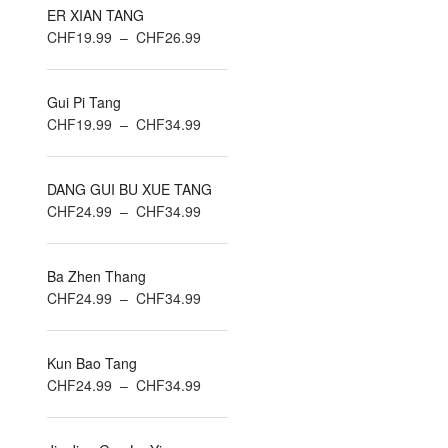
ER XIAN TANG
Plage
CHF
19.99
–
CHF
26.99
de
prix :
Gui Pi Tang
CHF19.99
Plage
CHF
19.99
–
CHF
34.99
à
de
CHF26.99
prix :
DANG GUI BU XUE TANG
CHF19.99
Plage
CHF
24.99
–
CHF
34.99
à
de
CHF34.99
prix :
Ba Zhen Thang
CHF24.99
Plage
CHF
24.99
–
CHF
34.99
à
de
CHF34.99
prix :
Kun Bao Tang
CHF24.99
Plage
CHF
24.99
–
CHF
34.99
à
de
CHF34.99
prix :