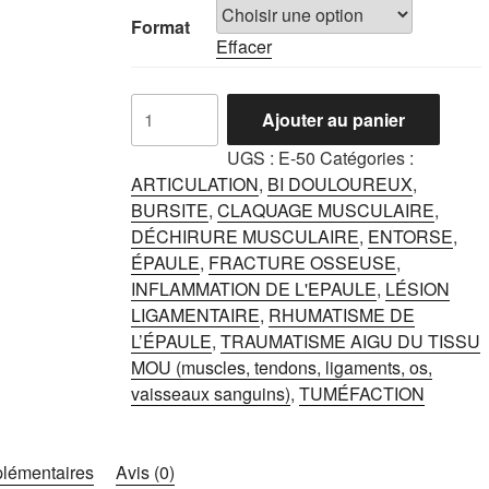
CHF24.99
Format
Effacer
à
CHF34.99
quantité
Ajouter au panier
de
Yi
UGS :
E-50
Catégories :
Pan
ARTICULATION
,
BI DOULOUREUX
,
Zhu
BURSITE
,
CLAQUAGE MUSCULAIRE
,
Tang
DÉCHIRURE MUSCULAIRE
,
ENTORSE
,
ÉPAULE
,
FRACTURE OSSEUSE
,
INFLAMMATION DE L'EPAULE
,
LÉSION
LIGAMENTAIRE
,
RHUMATISME DE
L’ÉPAULE
,
TRAUMATISME AIGU DU TISSU
MOU (muscles, tendons, ligaments, os,
vaisseaux sanguins)
,
TUMÉFACTION
plémentaires
Avis (0)