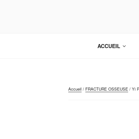
Aller
au
contenu
principal
ACCUEIL
Accueil
/
FRACTURE OSSEUSE
/ Yi 