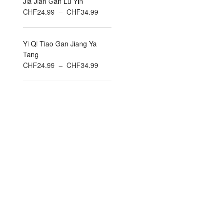
Jia Jian Gan Lu Yin
CHF24.99
Plage
CHF
24.99
–
CHF
34.99
à
de
CHF34.99
prix :
Yi Qi Tiao Gan Jiang Ya
CHF24.99
Tang
à
Plage
CHF
24.99
–
CHF
34.99
CHF34.99
de
prix :
CHF24.99
à
CHF34.99