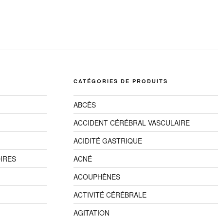
plusieurs
plusieurs
CHF34.99
CHF34.99
variations.
variations.
Les
Les
options
options
peuvent
peuvent
être
être
choisies
choisies
CATÉGORIES DE PRODUITS
sur
sur
la
la
ABCÈS
page
page
du
du
ACCIDENT CÉRÉBRAL VASCULAIRE
produit
produit
ACIDITÉ GASTRIQUE
OIRES
ACNÉ
ACOUPHÈNES
ACTIVITÉ CÉRÉBRALE
AGITATION