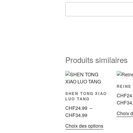
Produits similaires
REINE
SHEN TONG XIAO
CHF
24
LUO TANG
CHF
34
CHF
24.99
–
Choix d
Plage
CHF
34.99
de
Ce
Choix des options
prix :
produit