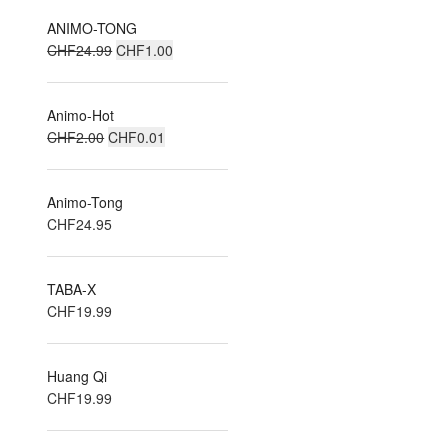
ANIMO-TONG
Le
Le
CHF
24.99
CHF
1.00
prix
prix
initial
actuel
Animo-Hot
était :
est :
Le
Le
CHF
2.00
CHF
CHF24.99.
0.01
CHF1.00.
prix
prix
initial
actuel
Animo-Tong
était :
est :
CHF
24.95
CHF2.00.
CHF0.01.
TABA-X
CHF
19.99
Huang Qi
CHF
19.99