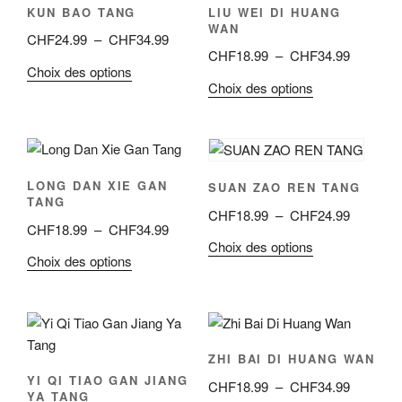
KUN BAO TANG
LIU WEI DI HUANG
WAN
Plage
CHF
24.99
–
CHF
34.99
Plage
CHF
18.99
–
CHF
34.99
de
Ce
Choix des options
de
prix :
Ce
Choix des options
produit
prix :
CHF24.99
produit
a
CHF18.9
à
a
plusieurs
à
CHF34.99
plusieurs
variations.
CHF34.9
variations.
Les
LONG DAN XIE GAN
SUAN ZAO REN TANG
Les
options
TANG
Plage
CHF
18.99
–
CHF
24.99
options
peuvent
Plage
CHF
18.99
–
CHF
34.99
de
peuvent
être
Ce
Choix des options
de
prix :
être
Ce
Choix des options
choisies
produit
prix :
CHF18.9
choisies
produit
sur
a
CHF18.99
à
sur
a
la
plusieurs
à
CHF24.9
la
plusieurs
page
variations.
CHF34.99
page
variations.
du
Les
ZHI BAI DI HUANG WAN
du
Les
produit
options
YI QI TIAO GAN JIANG
Plage
CHF
18.99
–
CHF
34.99
produit
options
peuvent
YA TANG