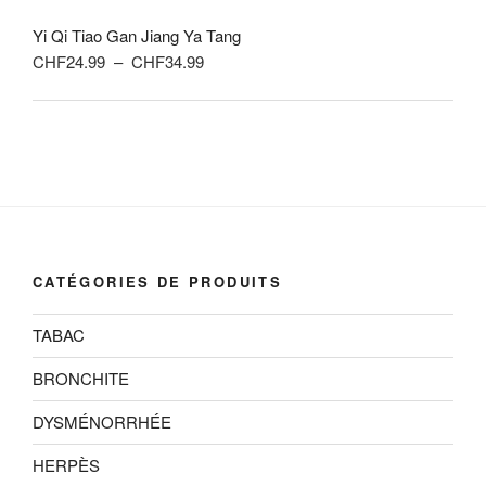
prix :
Yi Qi Tiao Gan Jiang Ya Tang
CHF24.99
Plage
CHF
24.99
–
CHF
34.99
à
de
CHF34.99
prix :
CHF24.99
à
CHF34.99
CATÉGORIES DE PRODUITS
TABAC
BRONCHITE
DYSMÉNORRHÉE
HERPÈS