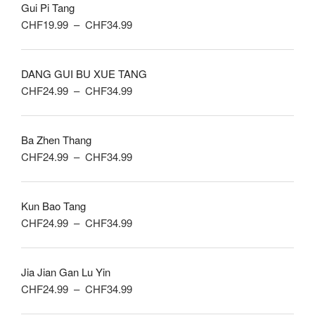
Gui Pi Tang
CHF19.99
Plage
CHF
19.99
–
CHF
34.99
à
de
CHF26.99
prix :
DANG GUI BU XUE TANG
CHF19.99
Plage
CHF
24.99
–
CHF
34.99
à
de
CHF34.99
prix :
Ba Zhen Thang
CHF24.99
Plage
CHF
24.99
–
CHF
34.99
à
de
CHF34.99
prix :
Kun Bao Tang
CHF24.99
Plage
CHF
24.99
–
CHF
34.99
à
de
CHF34.99
prix :
Jia Jian Gan Lu Yin
CHF24.99
Plage
CHF
24.99
–
CHF
34.99
à
de
CHF34.99