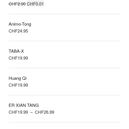
Le
Le
CHF
2.00
CHF
0.01
CHF24.99.
CHF1.00.
prix
prix
initial
actuel
Animo-Tong
était :
est :
CHF
24.95
CHF2.00.
CHF0.01.
TABA-X
CHF
19.99
Huang Qi
CHF
19.99
ER XIAN TANG
Plage
CHF
19.99
–
CHF
26.99
de
prix :