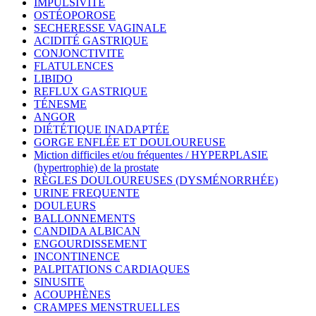
IMPULSIVITÉ
OSTÉOPOROSE
SECHERESSE VAGINALE
ACIDITÉ GASTRIQUE
CONJONCTIVITE
FLATULENCES
LIBIDO
REFLUX GASTRIQUE
TÉNESME
ANGOR
DIÉTÉTIQUE INADAPTÉE
GORGE ENFLÉE ET DOULOUREUSE
Miction difficiles et/ou fréquentes / HYPERPLASIE
(hypertrophie) de la prostate
RÈGLES DOULOUREUSES (DYSMÉNORRHÉE)
URINE FREQUENTE
DOULEURS
BALLONNEMENTS
CANDIDA ALBICAN
ENGOURDISSEMENT
INCONTINENCE
PALPITATIONS CARDIAQUES
SINUSITE
ACOUPHÈNES
CRAMPES MENSTRUELLES