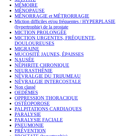
MÉMOIRE
MÉNOPAUSE
MÉNORRAGIE et MÉTRORRAGIE
Miction difficiles et/ou fréquentes / HYPERPLASIE
(hypertrophie) de la prostate
MICTION PROLONGÉE
MICTION URGENTES, FRÉQUENTE,
DOULOUREUSES
MIGRAINE
MUCOSITÉ JAUNES, ÉPAISSES
NAUSÉE
NÉPHRITE CHRONIQUE
NEURASTHÉNIE
NÉVRALGIE DU TRIJUMEAU
NÉVRALGIE INTERCOSTALE
Non classé
OEDÈMES
OPPRESSION THORACIQUE
OSTÉOPOROSE
PALPITATIONS CARDIAQUES
PARALYSIE
PARALYSIE FACIALE
PNEUMONIE
PRÉVENTION