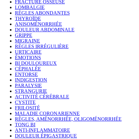
FRACTURE OSSEUSE
LOMBALGIE
RÈGLES ABONDANTES
THYROÏDE
ANISOMÉNORRHÉE
DOULEUR ABDOMINALE
GRIPPE
MIGRAINE
RÈGLES IRRÉGULIÈRE
URTICAIRE
ÉMOTIONS
BI DOULOUREUX
CÉPHALÉE
ENTORSE
INDIGESTION
PARALYSIE
STRANGURIE
ACTIVITÉ CÉRÉBRALE
CYSTITE
FRILOSITÉ
MALADIE CORONARIENNE
RÈGLES, AMÉNORRHÉE, OLIGOMÉNORRHÉE
TONG BI
ANTI-INFLAMMATOIRE
DOULEUR ÉPIGASTRIQUE