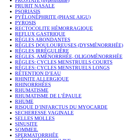
PROSTATE (hypertrophie)
PRURIT NASALE
PSORIASIS
PYÉLONÉPHRITE (PHASE AIGU)
PYROSIS
RECTOCOLITE HÉMORRAGIQUE
REFLUX GASTRIQUE
RÈGLES ABONDANTES
RÈGLES DOULOUREUSES (DYSMÉNORRHÉE)
RÈGLES IRRÉGULIÈRE
RÈGLES, AMÉNORRHÉE, OLIGOMÉNORRHÉE
RÈGLES: CYCLES MENSTRUELS COURTS
RÈGLES: CYCLES MENSTRUELS LONGS
RÉTENTION D’EAU
RHINITE ALLERGIQUE
RHINORRHÉES
RHUMATISME
RHUMATISME DE L’ÉPAULE
RHUME
RISQUE D’INFARCTUS DU MYOCARDE
SECHERESSE VAGINALE
SELLES MOLLES
SINUSITE
SOMMEIL
SPERMATORRHÉE