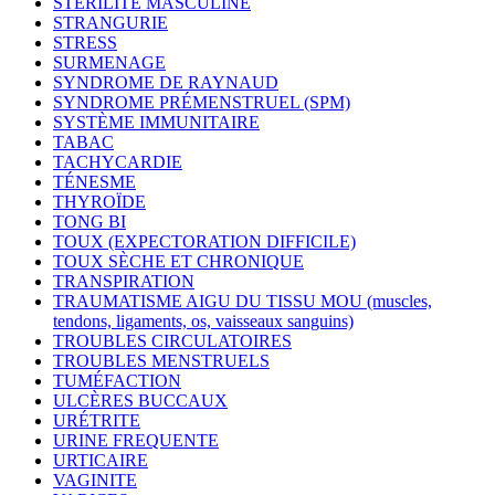
STÉRILITÉ MASCULINE
STRANGURIE
STRESS
SURMENAGE
SYNDROME DE RAYNAUD
SYNDROME PRÉMENSTRUEL (SPM)
SYSTÈME IMMUNITAIRE
TABAC
TACHYCARDIE
TÉNESME
THYROÏDE
TONG BI
TOUX (EXPECTORATION DIFFICILE)
TOUX SÈCHE ET CHRONIQUE
TRANSPIRATION
TRAUMATISME AIGU DU TISSU MOU (muscles,
tendons, ligaments, os, vaisseaux sanguins)
TROUBLES CIRCULATOIRES
TROUBLES MENSTRUELS
TUMÉFACTION
ULCÈRES BUCCAUX
URÉTRITE
URINE FREQUENTE
URTICAIRE
VAGINITE