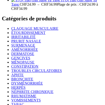
Yi Qi Tiao Gan Jiang Ya
Tang
CHF
24.99
–
CHF
34.99
Plage de prix : CHF24.99 à
CHF34.99
Catégories de produits
CLAQUAGE MUSCULAIRE
ÉTOURDISSEMENT
IRRITABILITÉ
PRURIT NASALE
SURMENAGE
AMÉNORRHÉE
DERMATOSE
GENCIVES
MÉNOPAUSE
CONSTIPATION
TROUBLES CIRCULATOIRES
APHTE
BRONCHITE
DYSMÉNORRHÉE
HERPÈS
NÉPHRITE CHRONIQUE
RHUMATISME
VOMISSEMENTS
TABAC