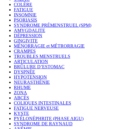
COLÈRE
FATIGUE
INSOMNIE
PSORIASIS
SYNDROME PRÉMENSTRUEL (SPM)
AMYGDALITE
DÉPRESSION
GINGIVITE
MÉNORRAGIE et MÉTRORRAGIE
CRAMPES
TROUBLES MENSTRUELS
ARTICULATION
BRÛLURE D’ESTOMAC
DYSPNÉE
HYPOTENSION
NEURASTHÉNIE
RHUME
ZONA
ABCÈS
COLIQUES INTESTINALES
FATIGUE NERVEUSE
KYSTE
PYÉLONÉPHRITE (PHASE AIGU)
SYNDROME DE RAYNAUD
ANÉMIE