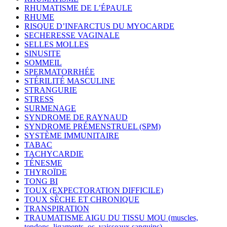
RHUMATISME DE L’ÉPAULE
RHUME
RISQUE D’INFARCTUS DU MYOCARDE
SECHERESSE VAGINALE
SELLES MOLLES
SINUSITE
SOMMEIL
SPERMATORRHÉE
STÉRILITÉ MASCULINE
STRANGURIE
STRESS
SURMENAGE
SYNDROME DE RAYNAUD
SYNDROME PRÉMENSTRUEL (SPM)
SYSTÈME IMMUNITAIRE
TABAC
TACHYCARDIE
TÉNESME
THYROÏDE
TONG BI
TOUX (EXPECTORATION DIFFICILE)
TOUX SÈCHE ET CHRONIQUE
TRANSPIRATION
TRAUMATISME AIGU DU TISSU MOU (muscles,
tendons, ligaments, os, vaisseaux sanguins)