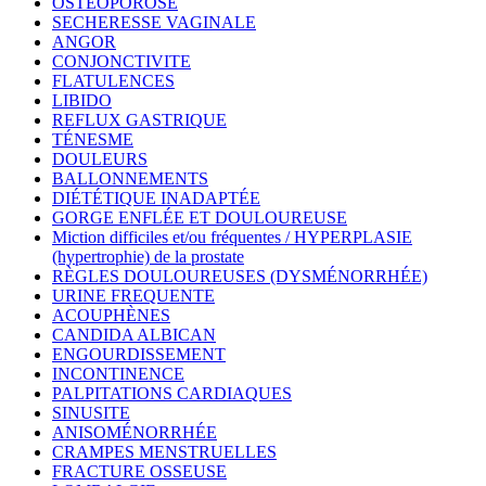
OSTÉOPOROSE
SECHERESSE VAGINALE
ANGOR
CONJONCTIVITE
FLATULENCES
LIBIDO
REFLUX GASTRIQUE
TÉNESME
DOULEURS
BALLONNEMENTS
DIÉTÉTIQUE INADAPTÉE
GORGE ENFLÉE ET DOULOUREUSE
Miction difficiles et/ou fréquentes / HYPERPLASIE
(hypertrophie) de la prostate
RÈGLES DOULOUREUSES (DYSMÉNORRHÉE)
URINE FREQUENTE
ACOUPHÈNES
CANDIDA ALBICAN
ENGOURDISSEMENT
INCONTINENCE
PALPITATIONS CARDIAQUES
SINUSITE
ANISOMÉNORRHÉE
CRAMPES MENSTRUELLES
FRACTURE OSSEUSE