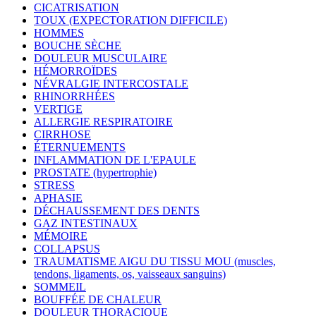
CICATRISATION
TOUX (EXPECTORATION DIFFICILE)
HOMMES
BOUCHE SÈCHE
DOULEUR MUSCULAIRE
HÉMORROÏDES
NÉVRALGIE INTERCOSTALE
RHINORRHÉES
VERTIGE
ALLERGIE RESPIRATOIRE
CIRRHOSE
ÉTERNUEMENTS
INFLAMMATION DE L'EPAULE
PROSTATE (hypertrophie)
STRESS
APHASIE
DÉCHAUSSEMENT DES DENTS
GAZ INTESTINAUX
MÉMOIRE
COLLAPSUS
TRAUMATISME AIGU DU TISSU MOU (muscles,
tendons, ligaments, os, vaisseaux sanguins)
SOMMEIL
BOUFFÉE DE CHALEUR
DOULEUR THORACIQUE