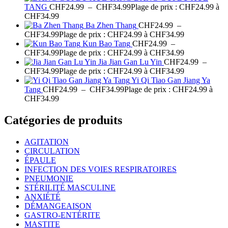
TANG
CHF
24.99
–
CHF
34.99
Plage de prix : CHF24.99 à
CHF34.99
Ba Zhen Thang
CHF
24.99
–
CHF
34.99
Plage de prix : CHF24.99 à CHF34.99
Kun Bao Tang
CHF
24.99
–
CHF
34.99
Plage de prix : CHF24.99 à CHF34.99
Jia Jian Gan Lu Yin
CHF
24.99
–
CHF
34.99
Plage de prix : CHF24.99 à CHF34.99
Yi Qi Tiao Gan Jiang Ya
Tang
CHF
24.99
–
CHF
34.99
Plage de prix : CHF24.99 à
CHF34.99
Catégories de produits
AGITATION
CIRCULATION
ÉPAULE
INFECTION DES VOIES RESPIRATOIRES
PNEUMONIE
STÉRILITÉ MASCULINE
ANXIÉTÉ
DÉMANGEAISON
GASTRO-ENTÉRITE
MASTITE