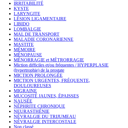
IRRITABILITÉ
KYSTE
LARYNGITE
LÉSION LIGAMENTAIRE
LIBIDO
LOMBALGIE
MAL DE TRANSPORT
MALADIE CORONARIENNE
MASTITE
MÉMOIRE
MÉNOPAUSE
MÉNORRAGIE et MÉTRORRAGIE
Miction difficiles et/ou fréquentes / HYPERPLASIE
(hypertrophie) de la prostate
MICTION PROLONGÉE
MICTION URGENTES, FRÉQUENTE,
DOULOUREUSES
MIGRAINE
MUCOSITÉ JAUNES, ÉPAISSES
NAUSÉE
NÉPHRITE CHRONIQUE
NEURASTHÉNIE
NÉVRALGIE DU TRIJUMEAU
NÉVRALGIE INTERCOSTALE
Non classé