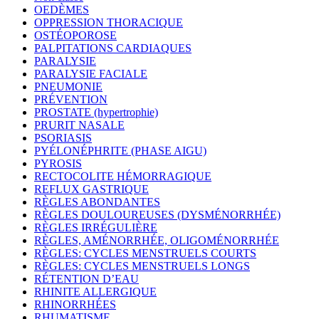
OEDÈMES
OPPRESSION THORACIQUE
OSTÉOPOROSE
PALPITATIONS CARDIAQUES
PARALYSIE
PARALYSIE FACIALE
PNEUMONIE
PRÉVENTION
PROSTATE (hypertrophie)
PRURIT NASALE
PSORIASIS
PYÉLONÉPHRITE (PHASE AIGU)
PYROSIS
RECTOCOLITE HÉMORRAGIQUE
REFLUX GASTRIQUE
RÈGLES ABONDANTES
RÈGLES DOULOUREUSES (DYSMÉNORRHÉE)
RÈGLES IRRÉGULIÈRE
RÈGLES, AMÉNORRHÉE, OLIGOMÉNORRHÉE
RÈGLES: CYCLES MENSTRUELS COURTS
RÈGLES: CYCLES MENSTRUELS LONGS
RÉTENTION D’EAU
RHINITE ALLERGIQUE
RHINORRHÉES
RHUMATISME