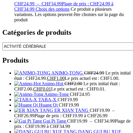
CHF
24.99
–
CHF
34.99
Plage de prix : CHF24.99 à
CHF34.99
Choix des options
Ce produit a plusieurs
variations. Les options peuvent être choisies sur la page du
produit
Catégories de produits
Produits
ANIMO-TONG
CHF
24.99
Le prix initial
était : CHF24.99.
CHF
1.00
Le prix actuel est : CHF1.00.
Animo-Hot
CHF
2.00
Le prix initial était :
CHF2.00.
CHF
0.01
Le prix actuel est : CHF0.01.
Animo-Tong
CHF
24.95
TABA-X
CHF
19.99
Huang Qi
CHF
19.99
ER XIAN TANG
CHF
19.99
–
CHF
26.99
Plage de prix : CHF19.99 à CHF26.99
Gui Pi Tang
CHF
19.99
–
CHF
34.99
Plage de
prix : CHF19.99 à CHF34.99
DANG GUI BU XUE