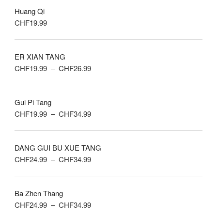
Huang Qi
CHF
19.99
ER XIAN TANG
Plage
CHF
19.99
–
CHF
26.99
de
prix :
Gui Pi Tang
CHF19.99
Plage
CHF
19.99
–
CHF
34.99
à
de
CHF26.99
prix :
DANG GUI BU XUE TANG
CHF19.99
Plage
CHF
24.99
–
CHF
34.99
à
de
CHF34.99
prix :
Ba Zhen Thang
CHF24.99
Plage
CHF
24.99
–
CHF
34.99
à
de
CHF34.99