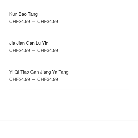
prix :
Kun Bao Tang
CHF24.99
Plage
CHF
24.99
–
CHF
34.99
à
de
CHF34.99
prix :
Jia Jian Gan Lu Yin
CHF24.99
Plage
CHF
24.99
–
CHF
34.99
à
de
CHF34.99
prix :
Yi Qi Tiao Gan Jiang Ya Tang
CHF24.99
Plage
CHF
24.99
–
CHF
34.99
à
de
CHF34.99
prix :
CHF24.99
à
CHF34.99