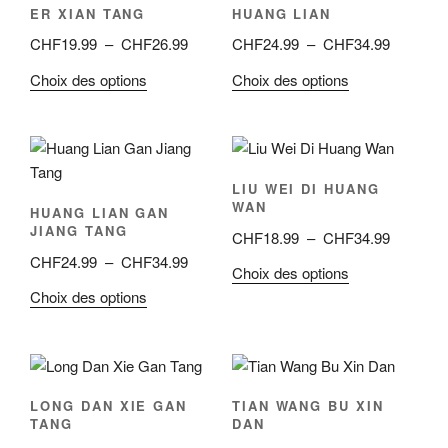
ER XIAN TANG
HUANG LIAN
Plage
Plage
CHF
19.99
–
CHF
26.99
CHF
24.99
–
CHF
34.99
de
de
Ce
Ce
Choix des options
Choix des options
prix :
prix :
produit
produit
CHF19.99
CHF24.9
a
a
à
à
plusieurs
plusieurs
CHF26.99
CHF34.9
variations.
variations.
LIU WEI DI HUANG
Les
Les
WAN
HUANG LIAN GAN
options
options
JIANG TANG
Plage
CHF
18.99
–
CHF
34.99
peuvent
peuvent
Plage
de
CHF
24.99
–
CHF
34.99
être
être
Ce
Choix des options
de
prix :
choisies
choisies
Ce
produit
Choix des options
prix :
CHF18.9
sur
sur
produit
a
CHF24.99
à
la
la
a
plusieurs
à
CHF34.9
page
page
plusieurs
variations.
CHF34.99
du
du
variations.
Les
LONG DAN XIE GAN
TIAN WANG BU XIN
produit
produit
Les
options
TANG
DAN
options
peuvent