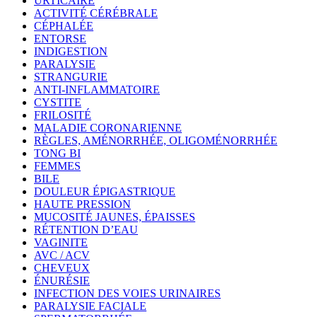
URTICAIRE
ACTIVITÉ CÉRÉBRALE
CÉPHALÉE
ENTORSE
INDIGESTION
PARALYSIE
STRANGURIE
ANTI-INFLAMMATOIRE
CYSTITE
FRILOSITÉ
MALADIE CORONARIENNE
RÈGLES, AMÉNORRHÉE, OLIGOMÉNORRHÉE
TONG BI
FEMMES
BILE
DOULEUR ÉPIGASTRIQUE
HAUTE PRESSION
MUCOSITÉ JAUNES, ÉPAISSES
RÉTENTION D’EAU
VAGINITE
AVC / ACV
CHEVEUX
ÉNURÉSIE
INFECTION DES VOIES URINAIRES
PARALYSIE FACIALE