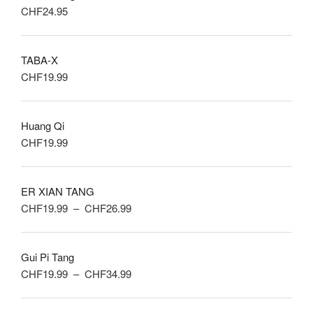
CHF
24.95
CHF2.00.
CHF0.01.
TABA-X
CHF
19.99
Huang Qi
CHF
19.99
ER XIAN TANG
Plage
CHF
19.99
–
CHF
26.99
de
prix :
Gui Pi Tang
CHF19.99
Plage
CHF
19.99
–
CHF
34.99
à
de
CHF26.99
prix :