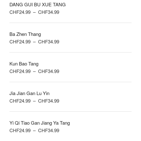
DANG GUI BU XUE TANG
CHF19.99
Plage
CHF
24.99
–
CHF
34.99
à
de
CHF34.99
prix :
Ba Zhen Thang
CHF24.99
Plage
CHF
24.99
–
CHF
34.99
à
de
CHF34.99
prix :
Kun Bao Tang
CHF24.99
Plage
CHF
24.99
–
CHF
34.99
à
de
CHF34.99
prix :
Jia Jian Gan Lu Yin
CHF24.99
Plage
CHF
24.99
–
CHF
34.99
à
de
CHF34.99
prix :
Yi Qi Tiao Gan Jiang Ya Tang
CHF24.99
Plage
CHF
24.99
–
CHF
34.99
à
de
CHF34.99