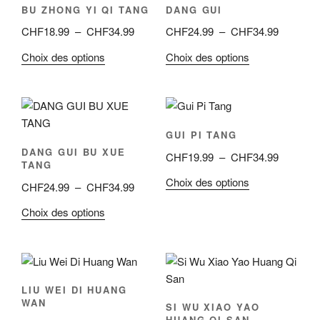
BU ZHONG YI QI TANG
DANG GUI
Plage
Plage
CHF
18.99
–
CHF
34.99
CHF
24.99
–
CHF
34.99
de
de
Ce
Ce
Choix des options
Choix des options
prix :
prix :
produit
produit
CHF18.99
CHF24.9
a
a
à
à
plusieurs
plusieurs
CHF34.99
CHF34.9
variations.
variations.
GUI PI TANG
Les
Les
DANG GUI BU XUE
Plage
CHF
19.99
–
CHF
34.99
options
options
TANG
de
peuvent
peuvent
Ce
Choix des options
Plage
CHF
24.99
–
CHF
34.99
prix :
être
être
produit
de
CHF19.9
choisies
choisies
Ce
Choix des options
a
prix :
à
sur
sur
produit
plusieurs
CHF24.99
CHF34.9
la
la
a
variations.
à
page
page
plusieurs
Les
CHF34.99
du
du
variations.
options
LIU WEI DI HUANG
produit
produit
Les
peuvent
WAN
SI WU XIAO YAO
options
être
HUANG QI SAN