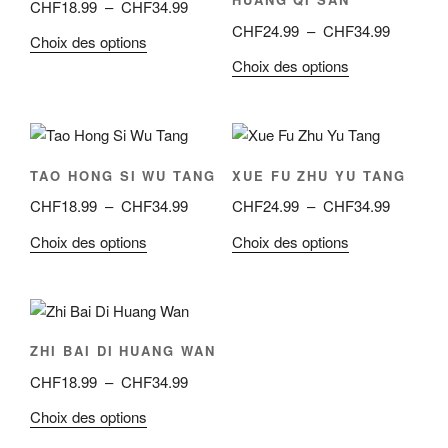
Plage
CHF
18.99
–
CHF
34.99
peuvent
choisies
de
Plage
CHF
24.99
–
CHF
34.99
être
Ce
Choix des options
sur
prix :
de
choisies
produit
Ce
Choix des options
la
CHF18.99
prix :
sur
a
produit
page
à
CHF24.9
la
plusieurs
a
du
CHF34.99
à
page
variations.
plusieurs
produit
CHF34.9
du
Les
variations.
TAO HONG SI WU TANG
XUE FU ZHU YU TANG
produit
options
Les
Plage
Plage
CHF
18.99
–
CHF
34.99
CHF
24.99
–
CHF
34.99
peuvent
options
de
de
être
peuvent
Ce
Ce
Choix des options
Choix des options
prix :
prix :
choisies
être
produit
produit
CHF18.99
CHF24.9
sur
choisies
a
a
à
à
la
sur
plusieurs
plusieurs
CHF34.99
CHF34.9
page
la
variations.
variations.
ZHI BAI DI HUANG WAN
du
page
Les
Les
produit
du
Plage
CHF
18.99
–
CHF
34.99
options
options
produit
de
peuvent
peuvent
Ce
Choix des options
prix :
être
être
produit