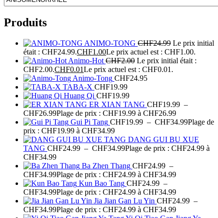
Produits
ANIMO-TONG
CHF
24.99
Le prix initial
était : CHF24.99.
CHF
1.00
Le prix actuel est : CHF1.00.
Animo-Hot
CHF
2.00
Le prix initial était :
CHF2.00.
CHF
0.01
Le prix actuel est : CHF0.01.
Animo-Tong
CHF
24.95
TABA-X
CHF
19.99
Huang Qi
CHF
19.99
ER XIAN TANG
CHF
19.99
–
CHF
26.99
Plage de prix : CHF19.99 à CHF26.99
Gui Pi Tang
CHF
19.99
–
CHF
34.99
Plage de
prix : CHF19.99 à CHF34.99
DANG GUI BU XUE
TANG
CHF
24.99
–
CHF
34.99
Plage de prix : CHF24.99 à
CHF34.99
Ba Zhen Thang
CHF
24.99
–
CHF
34.99
Plage de prix : CHF24.99 à CHF34.99
Kun Bao Tang
CHF
24.99
–
CHF
34.99
Plage de prix : CHF24.99 à CHF34.99
Jia Jian Gan Lu Yin
CHF
24.99
–
CHF
34.99
Plage de prix : CHF24.99 à CHF34.99