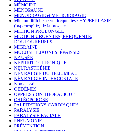
MÉMOIRE
MÉNOPAUSE
MÉNORRAGIE et MÉTRORRAGIE
Miction difficiles et/ou fréquentes / HYPERPLASIE
(hypertrophie) de la prostate
MICTION PROLONGÉE
MICTION URGENTES, FRÉQUENTE,
DOULOUREUSES
MIGRAINE
MUCOSITÉ JAUNES, ÉPAISSES
NAUSÉE
NÉPHRITE CHRONIQUE
NEURASTHÉNIE
NÉVRALGIE DU TRIJUMEAU
NÉVRALGIE INTERCOSTALE
Non classé
OEDÈMES
OPPRESSION THORACIQUE
OSTÉOPOROSE
PALPITATIONS CARDIAQUES
PARALYSIE
PARALYSIE FACIALE
PNEUMONIE
PRÉVENTION