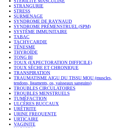
STÉRILITÉ MASCULINE
STRANGURIE
STRESS
SURMENAGE
SYNDROME DE RAYNAUD
SYNDROME PRÉMENSTRUEL (SPM)
SYSTÈME IMMUNITAIRE
TABAC
TACHYCARDIE
TÉNESME
THYROÏDE
TONG BI
TOUX (EXPECTORATION DIFFICILE)
TOUX SÈCHE ET CHRONIQUE
TRANSPIRATION
TRAUMATISME AIGU DU TISSU MOU (muscles,
tendons, ligaments, os, vaisseaux sanguins)
TROUBLES CIRCULATOIRES
TROUBLES MENSTRUELS
TUMÉFACTION
ULCÈRES BUCCAUX
URÉTRITE
URINE FREQUENTE
URTICAIRE
VAGINITE