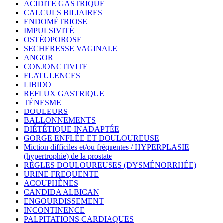
ACIDITÉ GASTRIQUE
CALCULS BILIAIRES
ENDOMÉTRIOSE
IMPULSIVITÉ
OSTÉOPOROSE
SECHERESSE VAGINALE
ANGOR
CONJONCTIVITE
FLATULENCES
LIBIDO
REFLUX GASTRIQUE
TÉNESME
DOULEURS
BALLONNEMENTS
DIÉTÉTIQUE INADAPTÉE
GORGE ENFLÉE ET DOULOUREUSE
Miction difficiles et/ou fréquentes / HYPERPLASIE
(hypertrophie) de la prostate
RÈGLES DOULOUREUSES (DYSMÉNORRHÉE)
URINE FREQUENTE
ACOUPHÈNES
CANDIDA ALBICAN
ENGOURDISSEMENT
INCONTINENCE
PALPITATIONS CARDIAQUES