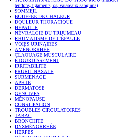
tendons, ligaments, os, vaisseaux sanguins)
SOMMEIL
BOUFFÉE DE CHALEUR
DOULEUR THORACIQUE
HÉPATITE
NÉVRALGIE DU TRIJUMEAU
RHUMATISME DE L’ÉPAULE
VOIES URINAIRES
AMÉNORRHÉE
CLAQUAGE MUSCULAIRE
ÉTOURDISSEMENT
IRRITABILITÉ
PRURIT NASALE
SURMENAGE
APHTE
DERMATOSE
GENCIVES
MÉNOPAUSE
CONSTIPATION
TROUBLES CIRCULATOIRES
TABAC
BRONCHITE
DYSMÉNORRHÉE
HERPÈS