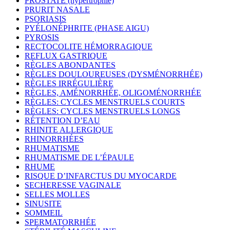
PROSTATE (hypertrophie)
PRURIT NASALE
PSORIASIS
PYÉLONÉPHRITE (PHASE AIGU)
PYROSIS
RECTOCOLITE HÉMORRAGIQUE
REFLUX GASTRIQUE
RÈGLES ABONDANTES
RÈGLES DOULOUREUSES (DYSMÉNORRHÉE)
RÈGLES IRRÉGULIÈRE
RÈGLES, AMÉNORRHÉE, OLIGOMÉNORRHÉE
RÈGLES: CYCLES MENSTRUELS COURTS
RÈGLES: CYCLES MENSTRUELS LONGS
RÉTENTION D’EAU
RHINITE ALLERGIQUE
RHINORRHÉES
RHUMATISME
RHUMATISME DE L’ÉPAULE
RHUME
RISQUE D’INFARCTUS DU MYOCARDE
SECHERESSE VAGINALE
SELLES MOLLES
SINUSITE
SOMMEIL
SPERMATORRHÉE