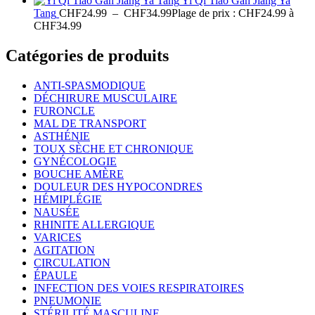
Yi Qi Tiao Gan Jiang Ya
Tang
CHF
24.99
–
CHF
34.99
Plage de prix : CHF24.99 à
CHF34.99
Catégories de produits
ANTI-SPASMODIQUE
DÉCHIRURE MUSCULAIRE
FURONCLE
MAL DE TRANSPORT
ASTHÉNIE
TOUX SÈCHE ET CHRONIQUE
GYNÉCOLOGIE
BOUCHE AMÈRE
DOULEUR DES HYPOCONDRES
HÉMIPLÉGIE
NAUSÉE
RHINITE ALLERGIQUE
VARICES
AGITATION
CIRCULATION
ÉPAULE
INFECTION DES VOIES RESPIRATOIRES
PNEUMONIE
STÉRILITÉ MASCULINE