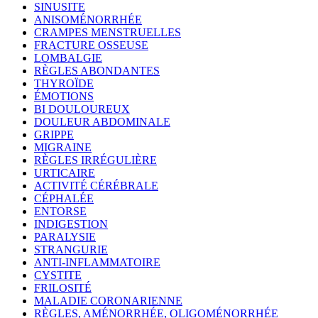
SINUSITE
ANISOMÉNORRHÉE
CRAMPES MENSTRUELLES
FRACTURE OSSEUSE
LOMBALGIE
RÈGLES ABONDANTES
THYROÏDE
ÉMOTIONS
BI DOULOUREUX
DOULEUR ABDOMINALE
GRIPPE
MIGRAINE
RÈGLES IRRÉGULIÈRE
URTICAIRE
ACTIVITÉ CÉRÉBRALE
CÉPHALÉE
ENTORSE
INDIGESTION
PARALYSIE
STRANGURIE
ANTI-INFLAMMATOIRE
CYSTITE
FRILOSITÉ
MALADIE CORONARIENNE
RÈGLES, AMÉNORRHÉE, OLIGOMÉNORRHÉE