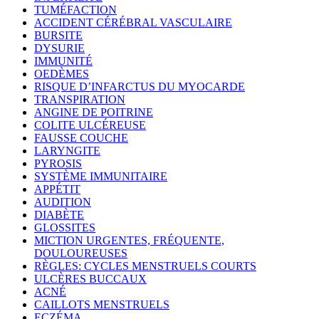
TUMÉFACTION
ACCIDENT CÉRÉBRAL VASCULAIRE
BURSITE
DYSURIE
IMMUNITÉ
OEDÈMES
RISQUE D’INFARCTUS DU MYOCARDE
TRANSPIRATION
ANGINE DE POITRINE
COLITE ULCÉREUSE
FAUSSE COUCHE
LARYNGITE
PYROSIS
SYSTÈME IMMUNITAIRE
APPÉTIT
AUDITION
DIABÈTE
GLOSSITES
MICTION URGENTES, FRÉQUENTE,
DOULOUREUSES
RÈGLES: CYCLES MENSTRUELS COURTS
ULCÈRES BUCCAUX
ACNÉ
CAILLOTS MENSTRUELS
ECZÉMA