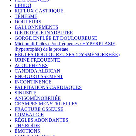
LIBIDO
REFLUX GASTRIQUE
TÉNESME
DOULEURS
BALLONNEMENTS
DIÉTÉTIQUE INADAPTÉE
GORGE ENFLÉE ET DOULOUREUSE
Miction difficiles et/ou fréquentes / HYPERPLASIE
(hypertrophie) de la prostate
RÈGLES DOULOUREUSES (DYSMÉNORRHÉE)
URINE FREQUENTE
ACOUPHÈNES
CANDIDA ALBICAN
ENGOURDISSEMENT
INCONTINENCE
PALPITATIONS CARDIAQUES
SINUSITE
ANISOMÉNORRHÉE
CRAMPES MENSTRUELLES
FRACTURE OSSEUSE
LOMBALGIE
RÈGLES ABONDANTES
THYROÏDE
ÉMOTIONS