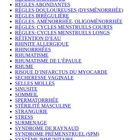
RÈGLES ABONDANTES
RÈGLES DOULOUREUSES (DYSMÉNORRHÉE)
RÈGLES IRRÉGULIÈRE
RÈGLES, AMÉNORRHÉE, OLIGOMÉNORRHÉE
RÈGLES: CYCLES MENSTRUELS COURTS
RÈGLES: CYCLES MENSTRUELS LONGS
RÉTENTION D’EAU
RHINITE ALLERGIQUE
RHINORRHÉES
RHUMATISME
RHUMATISME DE L’ÉPAULE
RHUME
RISQUE D’INFARCTUS DU MYOCARDE
SECHERESSE VAGINALE
SELLES MOLLES
SINUSITE
SOMMEIL
SPERMATORRHÉE
STÉRILITÉ MASCULINE
STRANGURIE
STRESS
SURMENAGE
SYNDROME DE RAYNAUD
SYNDROME PRÉMENSTRUEL (SPM)
SYSTÈME IMMUNITAIRE