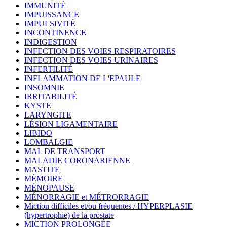
IMMUNITÉ
IMPUISSANCE
IMPULSIVITÉ
INCONTINENCE
INDIGESTION
INFECTION DES VOIES RESPIRATOIRES
INFECTION DES VOIES URINAIRES
INFERTILITÉ
INFLAMMATION DE L'EPAULE
INSOMNIE
IRRITABILITÉ
KYSTE
LARYNGITE
LÉSION LIGAMENTAIRE
LIBIDO
LOMBALGIE
MAL DE TRANSPORT
MALADIE CORONARIENNE
MASTITE
MÉMOIRE
MÉNOPAUSE
MÉNORRAGIE et MÉTRORRAGIE
Miction difficiles et/ou fréquentes / HYPERPLASIE
(hypertrophie) de la prostate
MICTION PROLONGÉE