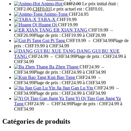
Animo-Hot
CHF
2.00
Le prix initial était :
CHF2.00.
CHF
0.01
Le prix actuel est : CHF0.01.
Animo-Tong
CHF
24.95
TABA-X
CHF
19.99
Huang Qi
CHF
19.99
ER XIAN TANG
CHF
19.99
–
CHF
26.99
Plage de prix : CHF19.99 à CHF26.99
Gui Pi Tang
CHF
19.99
–
CHF
34.99
Plage de
prix : CHF19.99 à CHF34.99
DANG GUI BU XUE
TANG
CHF
24.99
–
CHF
34.99
Plage de prix : CHF24.99 à
CHF34.99
Ba Zhen Thang
CHF
24.99
–
CHF
34.99
Plage de prix : CHF24.99 à CHF34.99
Kun Bao Tang
CHF
24.99
–
CHF
34.99
Plage de prix : CHF24.99 à CHF34.99
Jia Jian Gan Lu Yin
CHF
24.99
–
CHF
34.99
Plage de prix : CHF24.99 à CHF34.99
Yi Qi Tiao Gan Jiang Ya
Tang
CHF
24.99
–
CHF
34.99
Plage de prix : CHF24.99 à
CHF34.99
Catégories de produits