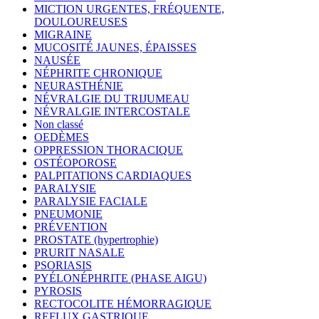
MICTION URGENTES, FRÉQUENTE,
DOULOUREUSES
MIGRAINE
MUCOSITÉ JAUNES, ÉPAISSES
NAUSÉE
NÉPHRITE CHRONIQUE
NEURASTHÉNIE
NÉVRALGIE DU TRIJUMEAU
NÉVRALGIE INTERCOSTALE
Non classé
OEDÈMES
OPPRESSION THORACIQUE
OSTÉOPOROSE
PALPITATIONS CARDIAQUES
PARALYSIE
PARALYSIE FACIALE
PNEUMONIE
PRÉVENTION
PROSTATE (hypertrophie)
PRURIT NASALE
PSORIASIS
PYÉLONÉPHRITE (PHASE AIGU)
PYROSIS
RECTOCOLITE HÉMORRAGIQUE
REFLUX GASTRIQUE