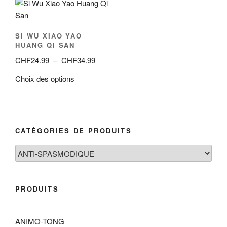
SI WU XIAO YAO
HUANG QI SAN
Plage
CHF
24.99
–
CHF
34.99
de
Ce
Choix des options
prix :
produit
CHF24.99
a
à
plusieurs
CHF34.99
variations.
CATÉGORIES DE PRODUITS
Les
options
peuvent
être
choisies
PRODUITS
sur
la
ANIMO-TONG
page