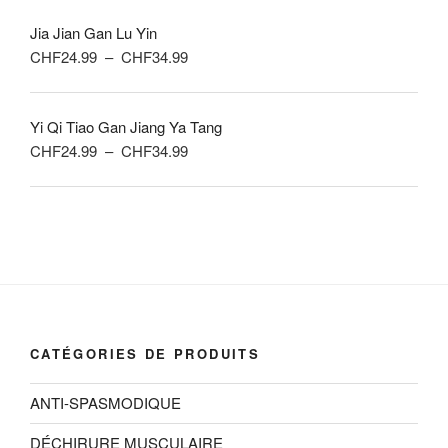
prix :
Jia Jian Gan Lu Yin
CHF24.99
Plage
CHF
24.99
–
CHF
34.99
à
de
CHF34.99
prix :
Yi Qi Tiao Gan Jiang Ya Tang
CHF24.99
Plage
CHF
24.99
–
CHF
34.99
à
de
CHF34.99
prix :
CHF24.99
à
CHF34.99
CATÉGORIES DE PRODUITS
ANTI-SPASMODIQUE
DÉCHIRURE MUSCULAIRE