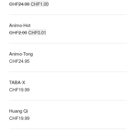
Le
Le
CHF
24.99
CHF
1.00
du
prix
prix
produit
initial
actuel
Animo-Hot
était :
est :
Le
Le
CHF
2.00
CHF
0.01
CHF24.99.
CHF1.00.
prix
prix
initial
actuel
Animo-Tong
était :
est :
CHF
24.95
CHF2.00.
CHF0.01.
TABA-X
CHF
19.99
Huang Qi
CHF
19.99