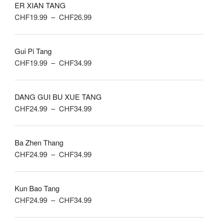
ER XIAN TANG
Plage
CHF
19.99
–
CHF
26.99
de
prix :
Gui Pi Tang
CHF19.99
Plage
CHF
19.99
–
CHF
34.99
à
de
CHF26.99
prix :
DANG GUI BU XUE TANG
CHF19.99
Plage
CHF
24.99
–
CHF
34.99
à
de
CHF34.99
prix :
Ba Zhen Thang
CHF24.99
Plage
CHF
24.99
–
CHF
34.99
à
de
CHF34.99
prix :
Kun Bao Tang
CHF24.99
Plage
CHF
24.99
–
CHF
34.99
à
de
CHF34.99