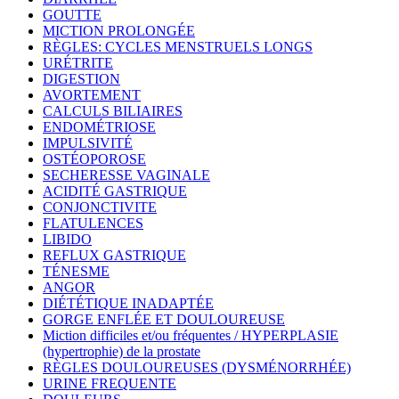
GOUTTE
MICTION PROLONGÉE
RÈGLES: CYCLES MENSTRUELS LONGS
URÉTRITE
DIGESTION
AVORTEMENT
CALCULS BILIAIRES
ENDOMÉTRIOSE
IMPULSIVITÉ
OSTÉOPOROSE
SECHERESSE VAGINALE
ACIDITÉ GASTRIQUE
CONJONCTIVITE
FLATULENCES
LIBIDO
REFLUX GASTRIQUE
TÉNESME
ANGOR
DIÉTÉTIQUE INADAPTÉE
GORGE ENFLÉE ET DOULOUREUSE
Miction difficiles et/ou fréquentes / HYPERPLASIE
(hypertrophie) de la prostate
RÈGLES DOULOUREUSES (DYSMÉNORRHÉE)
URINE FREQUENTE