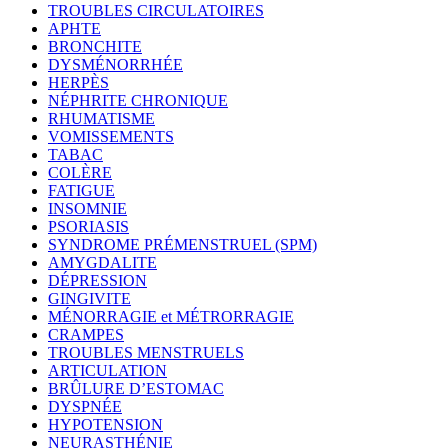
TROUBLES CIRCULATOIRES
APHTE
BRONCHITE
DYSMÉNORRHÉE
HERPÈS
NÉPHRITE CHRONIQUE
RHUMATISME
VOMISSEMENTS
TABAC
COLÈRE
FATIGUE
INSOMNIE
PSORIASIS
SYNDROME PRÉMENSTRUEL (SPM)
AMYGDALITE
DÉPRESSION
GINGIVITE
MÉNORRAGIE et MÉTRORRAGIE
CRAMPES
TROUBLES MENSTRUELS
ARTICULATION
BRÛLURE D’ESTOMAC
DYSPNÉE
HYPOTENSION
NEURASTHÉNIE