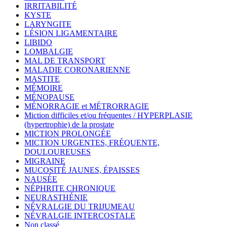
IRRITABILITÉ
KYSTE
LARYNGITE
LÉSION LIGAMENTAIRE
LIBIDO
LOMBALGIE
MAL DE TRANSPORT
MALADIE CORONARIENNE
MASTITE
MÉMOIRE
MÉNOPAUSE
MÉNORRAGIE et MÉTRORRAGIE
Miction difficiles et/ou fréquentes / HYPERPLASIE
(hypertrophie) de la prostate
MICTION PROLONGÉE
MICTION URGENTES, FRÉQUENTE,
DOULOUREUSES
MIGRAINE
MUCOSITÉ JAUNES, ÉPAISSES
NAUSÉE
NÉPHRITE CHRONIQUE
NEURASTHÉNIE
NÉVRALGIE DU TRIJUMEAU
NÉVRALGIE INTERCOSTALE
Non classé