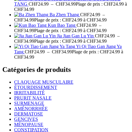
TANG
CHF
24.99
–
CHF
34.99
Plage de prix : CHF24.99 à
CHF34.99
Ba Zhen Thang
CHF
24.99
–
CHF
34.99
Plage de prix : CHF24.99 à CHF34.99
Kun Bao Tang
CHF
24.99
–
CHF
34.99
Plage de prix : CHF24.99 à CHF34.99
Jia Jian Gan Lu Yin
CHF
24.99
–
CHF
34.99
Plage de prix : CHF24.99 à CHF34.99
Yi Qi Tiao Gan Jiang Ya
Tang
CHF
24.99
–
CHF
34.99
Plage de prix : CHF24.99 à
CHF34.99
Catégories de produits
CLAQUAGE MUSCULAIRE
ÉTOURDISSEMENT
IRRITABILITÉ
PRURIT NASALE
SURMENAGE
AMÉNORRHÉE
DERMATOSE
GENCIVES
MÉNOPAUSE
CONSTIPATION