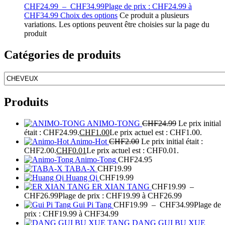
CHF
24.99
–
CHF
34.99
Plage de prix : CHF24.99 à
CHF34.99
Choix des options
Ce produit a plusieurs
variations. Les options peuvent être choisies sur la page du
produit
Catégories de produits
Produits
ANIMO-TONG
CHF
24.99
Le prix initial
était : CHF24.99.
CHF
1.00
Le prix actuel est : CHF1.00.
Animo-Hot
CHF
2.00
Le prix initial était :
CHF2.00.
CHF
0.01
Le prix actuel est : CHF0.01.
Animo-Tong
CHF
24.95
TABA-X
CHF
19.99
Huang Qi
CHF
19.99
ER XIAN TANG
CHF
19.99
–
CHF
26.99
Plage de prix : CHF19.99 à CHF26.99
Gui Pi Tang
CHF
19.99
–
CHF
34.99
Plage de
prix : CHF19.99 à CHF34.99
DANG GUI BU XUE