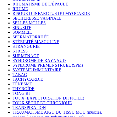
RHUMATISME DE L’ÉPAULE
RHUME
RISQUE D’INFARCTUS DU MYOCARDE
SECHERESSE VAGINALE
SELLES MOLLES
SINUSITE
SOMMEIL
SPERMATORRHÉE
STÉRILITÉ MASCULINE
STRANGURIE
STRESS
SURMENAGE
SYNDROME DE RAYNAUD
SYNDROME PRÉMENSTRUEL (SPM)
SYSTÈME IMMUNITAIRE
TABAC
TACHYCARDIE
TÉNESME
THYROÏDE
TONG BI
TOUX (EXPECTORATION DIFFICILE)
TOUX SÈCHE ET CHRONIQUE
TRANSPIRATION
TRAUMATISME AIGU DU TISSU MOU (muscles,
tendons, ligaments, os, vaisseaux sanguins)