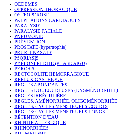
OEDÈMES
OPPRESSION THORACIQUE
OSTÉOPOROSE
PALPITATIONS CARDIAQUES
PARALYSIE
PARALYSIE FACIALE
PNEUMONIE
PRÉVENTION
PROSTATE (hypertrophie)
PRURIT NASALE
PSORIASIS
PYÉLONÉPHRITE (PHASE AIGU)
PYROSIS
RECTOCOLITE HÉMORRAGIQUE
REFLUX GASTRIQUE
RÈGLES ABONDANTES
RÈGLES DOULOUREUSES (DYSMÉNORRHÉE)
RÈGLES IRRÉGULIÈRE
RÈGLES, AMÉNORRHÉE, OLIGOMÉNORRHÉE
RÈGLES: CYCLES MENSTRUELS COURTS
RÈGLES: CYCLES MENSTRUELS LONGS
RÉTENTION D’EAU
RHINITE ALLERGIQUE
RHINORRHÉES
RHUMATISME