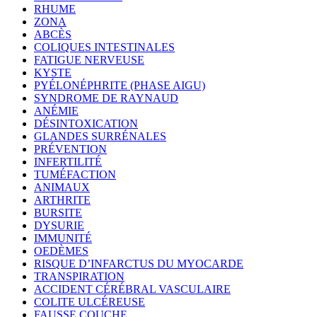
RHUME
ZONA
ABCÈS
COLIQUES INTESTINALES
FATIGUE NERVEUSE
KYSTE
PYÉLONÉPHRITE (PHASE AIGU)
SYNDROME DE RAYNAUD
ANÉMIE
DÉSINTOXICATION
GLANDES SURRÉNALES
PRÉVENTION
INFERTILITÉ
TUMÉFACTION
ANIMAUX
ARTHRITE
BURSITE
DYSURIE
IMMUNITÉ
OEDÈMES
RISQUE D’INFARCTUS DU MYOCARDE
TRANSPIRATION
ACCIDENT CÉRÉBRAL VASCULAIRE
COLITE ULCÉREUSE
FAUSSE COUCHE