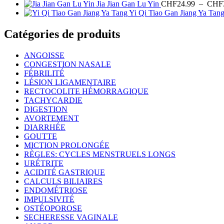
Jia Jian Gan Lu Yin
CHF
24.99
–
CHF
Yi Qi Tiao Gan Jiang Ya Tan
Catégories de produits
ANGOISSE
CONGESTION NASALE
FÉBRILITÉ
LÉSION LIGAMENTAIRE
RECTOCOLITE HÉMORRAGIQUE
TACHYCARDIE
DIGESTION
AVORTEMENT
DIARRHÉE
GOUTTE
MICTION PROLONGÉE
RÈGLES: CYCLES MENSTRUELS LONGS
URÉTRITE
ACIDITÉ GASTRIQUE
CALCULS BILIAIRES
ENDOMÉTRIOSE
IMPULSIVITÉ
OSTÉOPOROSE
SECHERESSE VAGINALE