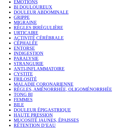
ÉMOTIONS
BI DOULOUREUX
DOULEUR ABDOMINALE
GRIPPE
MIGRAINE
RÈGLES IRRÉGULIÈRE
URTICAIRE
ACTIVITÉ CÉRÉBRALE
CÉPHALÉE
ENTORSE
INDIGESTION
PARALYSIE
STRANGURIE
ANTI-INFLAMMATOIRE
CYSTITE
FRILOSITÉ
MALADIE CORONARIENNE
RÈGLES, AMÉNORRHÉE, OLIGOMÉNORRHÉE
TONG BI
FEMMES
BILE
DOULEUR ÉPIGASTRIQUE
HAUTE PRESSION
MUCOSITÉ JAUNES, ÉPAISSES
RÉTENTION D’EAU