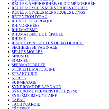
RÈGLES, AMÉNORRHÉE, OLIGOMÉNORRHÉE
RÈGLES: CYCLES MENSTRUELS COURTS
RÈGLES: CYCLES MENSTRUELS LONGS
RÉTENTION D’EAU
RHINITE ALLERGIQUE
RHINORRHÉES
RHUMATISME
RHUMATISME DE L’ÉPAULE
RHUME
RISQUE D’INFARCTUS DU MYOCARDE
SECHERESSE VAGINALE
SELLES MOLLES
SINUSITE
SOMMEIL
SPERMATORRHÉE
STÉRILITÉ MASCULINE
STRANGURIE
STRESS
SURMENAGE
SYNDROME DE RAYNAUD
SYNDROME PRÉMENSTRUEL (SPM)
SYSTÈME IMMUNITAIRE
TABAC
TACHYCARDIE
TÉNESME