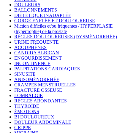
DOULEURS
BALLONNEMENTS
DIÉTÉTIQUE INADAPTÉE
GORGE ENFLÉE ET DOULOUREUSE
Miction difficiles et/ou fréquentes / HYPERPLASIE
(hypertrophie) de la prostate
RÈGLES DOULOUREUSES (DYSMÉNORRHÉE)
URINE FREQUENTE
ACOUPHÈNES
CANDIDA ALBICAN
ENGOURDISSEMENT
INCONTINENCE
PALPITATIONS CARDIAQUES
SINUSITE
ANISOMÉNORRHÉE
CRAMPES MENSTRUELLES
FRACTURE OSSEUSE
LOMBALGIE
RÈGLES ABONDANTES
THYROÏDE
ÉMOTIONS
BI DOULOUREUX
DOULEUR ABDOMINALE
GRIPPE
MIGRAINE