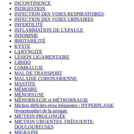
INCONTINENCE
INDIGESTION
INFECTION DES VOIES RESPIRATOIRES
INFECTION DES VOIES URINAIRES
INFERTILITÉ
INFLAMMATION DE L'EPAULE
INSOMNIE
IRRITABILITÉ
KYSTE
LARYNGITE
LÉSION LIGAMENTAIRE
LIBIDO
LOMBALGIE
MAL DE TRANSPORT
MALADIE CORONARIENNE
MASTITE
MÉMOIRE
MÉNOPAUSE
MÉNORRAGIE et MÉTRORRAGIE
Miction difficiles et/ou fréquentes / HYPERPLASIE
(hypertrophie) de la prostate
MICTION PROLONGÉE
MICTION URGENTES, FRÉQUENTE,
DOULOUREUSES
MIGRAINE