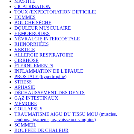
MASTITE
CICATRISATION
TOUX (EXPECTORATION DIFFICILE)
HOMMES
BOUCHE SÈCHE
DOULEUR MUSCULAIRE
HÉMORROÏDES
NÉVRALGIE INTERCOSTALE
RHINORRHÉES
VERTIGE
ALLERGIE RESPIRATOIRE
CIRRHOSE
ÉTERNUEMENTS
INFLAMMATION DE L'EPAULE
PROSTATE (hypertrophie)
STRESS
APHASIE
DÉCHAUSSEMENT DES DENTS
GAZ INTESTINAUX
MÉMOIRE
COLLAPSUS
TRAUMATISME AIGU DU TISSU MOU (muscles,
tendons, ligaments, os, vaisseaux sanguins)
SOMMEIL
BOUFFÉE DE CHALEUR