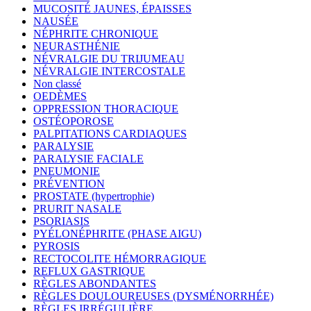
MUCOSITÉ JAUNES, ÉPAISSES
NAUSÉE
NÉPHRITE CHRONIQUE
NEURASTHÉNIE
NÉVRALGIE DU TRIJUMEAU
NÉVRALGIE INTERCOSTALE
Non classé
OEDÈMES
OPPRESSION THORACIQUE
OSTÉOPOROSE
PALPITATIONS CARDIAQUES
PARALYSIE
PARALYSIE FACIALE
PNEUMONIE
PRÉVENTION
PROSTATE (hypertrophie)
PRURIT NASALE
PSORIASIS
PYÉLONÉPHRITE (PHASE AIGU)
PYROSIS
RECTOCOLITE HÉMORRAGIQUE
REFLUX GASTRIQUE
RÈGLES ABONDANTES
RÈGLES DOULOUREUSES (DYSMÉNORRHÉE)
RÈGLES IRRÉGULIÈRE