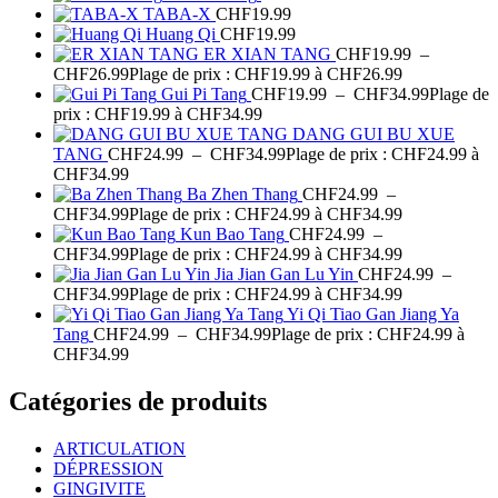
TABA-X
CHF
19.99
Huang Qi
CHF
19.99
ER XIAN TANG
CHF
19.99
–
CHF
26.99
Plage de prix : CHF19.99 à CHF26.99
Gui Pi Tang
CHF
19.99
–
CHF
34.99
Plage de
prix : CHF19.99 à CHF34.99
DANG GUI BU XUE
TANG
CHF
24.99
–
CHF
34.99
Plage de prix : CHF24.99 à
CHF34.99
Ba Zhen Thang
CHF
24.99
–
CHF
34.99
Plage de prix : CHF24.99 à CHF34.99
Kun Bao Tang
CHF
24.99
–
CHF
34.99
Plage de prix : CHF24.99 à CHF34.99
Jia Jian Gan Lu Yin
CHF
24.99
–
CHF
34.99
Plage de prix : CHF24.99 à CHF34.99
Yi Qi Tiao Gan Jiang Ya
Tang
CHF
24.99
–
CHF
34.99
Plage de prix : CHF24.99 à
CHF34.99
Catégories de produits
ARTICULATION
DÉPRESSION
GINGIVITE