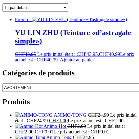
Promo !
YU LIN ZHU (Teinture «d’astragale
simple»)
CHF
43.95
Le prix initial était : CHF43.95.
CHF
40.99
Le prix
actuel est : CHF40.99.
Ajouter au panier
Catégories de produits
Produits
ANIMO-TONG
CHF
24.99
Le prix initial
était : CHF24.99.
CHF
1.00
Le prix actuel est : CHF1.00.
Animo-Hot
CHF
2.00
Le prix initial était :
CHF2.00.
CHF
0.01
Le prix actuel est : CHF0.01.
Animo-Tong
CHF
24.95