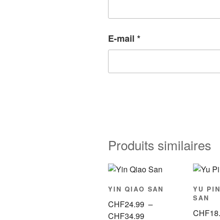
E-mail
*
Produits similaires
YIN QIAO SAN
YU PI
SAN
CHF
24.99
–
CHF
18
Plage
CHF
34.99