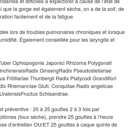
antes et difficiles à expectorer à cause de l’état de
 que la gorge est également sèche, on a de la soif, de
ration facilement et de la fatigue.
ée lors de troubles pulmonaires chroniques et lorsque
midifié. Également conseillée pour les laryngite et
eTuber Ophiopogonis Japonici Rhizoma Polygonati
inchinensisRadix GinsengRadix Pseudostellariae
us Fritillariae Thunbergii Radix Platycodi Grandiflori
dix Rhemanniae Gluti. Conquitae Radix angelicae
 UralensisFructus Schisandrae.
t préventive : 20 à 25 gouttes 2 à 3 fois par
ptômes (toux sèche), prendre 25 gouttes à l’heure
ose d’entretien OU/ET 25 gouttes à caque quinte de