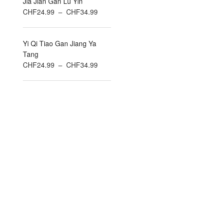
Jia Jian Gan Lu Yin
CHF24.99
Plage
CHF
24.99
–
CHF
34.99
à
de
CHF34.99
prix :
Yi Qi Tiao Gan Jiang Ya
CHF24.99
Tang
à
Plage
CHF
24.99
–
CHF
34.99
CHF34.99
de
prix :
CHF24.99
à
CHF34.99