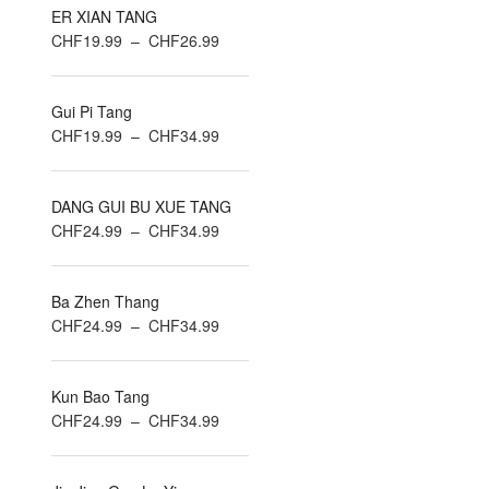
ER XIAN TANG
Plage
CHF
19.99
–
CHF
26.99
de
prix :
Gui Pi Tang
CHF19.99
Plage
CHF
19.99
–
CHF
34.99
à
de
CHF26.99
prix :
DANG GUI BU XUE TANG
CHF19.99
Plage
CHF
24.99
–
CHF
34.99
à
de
CHF34.99
prix :
Ba Zhen Thang
CHF24.99
Plage
CHF
24.99
–
CHF
34.99
à
de
CHF34.99
prix :
Kun Bao Tang
CHF24.99
Plage
CHF
24.99
–
CHF
34.99
à
de
CHF34.99
prix :