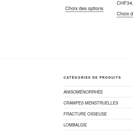
CHF
34
de
Ce
Choix des options
prix :
Choix d
produit
CHF24.99
a
à
plusieurs
CHF34.99
variations.
Les
options
peuvent
être
choisies
CATÉGORIES DE PRODUITS
sur
la
ANISOMÉNORRHÉE
page
du
CRAMPES MENSTRUELLES
produit
FRACTURE OSSEUSE
LOMBALGIE