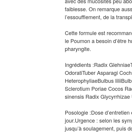
avec des mucosités peu abond
faiblesse. On remarque aussi
l’essoufflement, de la transpi
Cette formule est recommand
le Poumon a besoin d’être hu
pharyngite.
Ingrédients :Radix Glehnia
OdoratiTuber Asparagi Coch
HeterophyliaeBulbus liliiBulb
Sclerotium Poriae Cocos Ra
sinensis Radix Glycyrrhizae
Posologie :Dose d’entretien e
jour.Urgence : selon les sym
jusqu’à soulagement, puis d