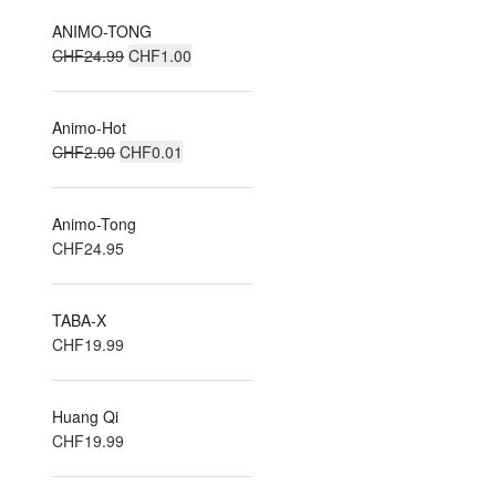
ANIMO-TONG
Le
Le
CHF
24.99
CHF
1.00
prix
prix
initial
actuel
Animo-Hot
était :
est :
Le
Le
CHF
2.00
CHF
CHF24.99.
0.01
CHF1.00.
prix
prix
initial
actuel
Animo-Tong
était :
est :
CHF
24.95
CHF2.00.
CHF0.01.
TABA-X
CHF
19.99
Huang Qi
CHF
19.99