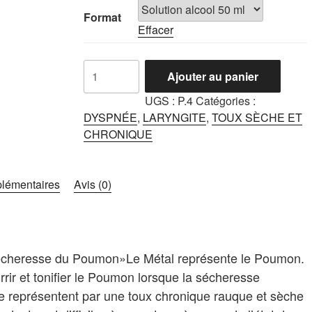
CHF18.99
Format
Effacer
à
CHF34.99
quantité
Ajouter au panier
de
Sha
UGS :
P.4
Catégories :
Shen
DYSPNÉE
,
LARYNGITE
,
TOUX SÈCHE ET
Mai
CHRONIQUE
Men
Dong
Tang
plémentaires
Avis (0)
 Sécheresse du Poumon»Le Métal représente le Poumon.
rir et tonifier le Poumon lorsque la sécheresse
 représentent par une toux chronique rauque et sèche