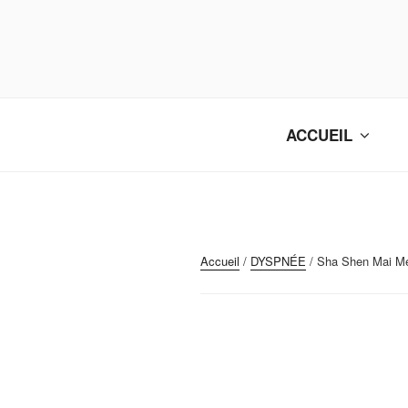
Aller
au
contenu
principal
ACCUEIL
Accueil
/
DYSPNÉE
/ Sha Shen Mai M