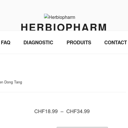
HERBIOPHARM
Médecine traditionnelle chinoise et pharmacopée
FAQ
DIAGNOSTIC
PRODUITS
CONTACT
en Dong Tang
Plage
CHF
18.99
–
CHF
34.99
de
prix :