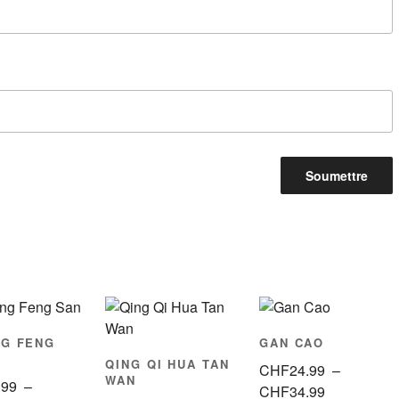
NG FENG
GAN CAO
QING QI HUA TAN
CHF
24.99
–
WAN
.99
–
Plage
CHF
34.99