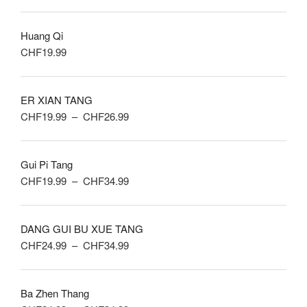
Huang Qi
CHF
19.99
ER XIAN TANG
Plage
CHF
19.99
–
CHF
26.99
de
prix :
Gui Pi Tang
CHF19.99
Plage
CHF
19.99
–
CHF
34.99
à
de
CHF26.99
prix :
DANG GUI BU XUE TANG
CHF19.99
Plage
CHF
24.99
–
CHF
34.99
à
de
CHF34.99
prix :
Ba Zhen Thang
CHF24.99