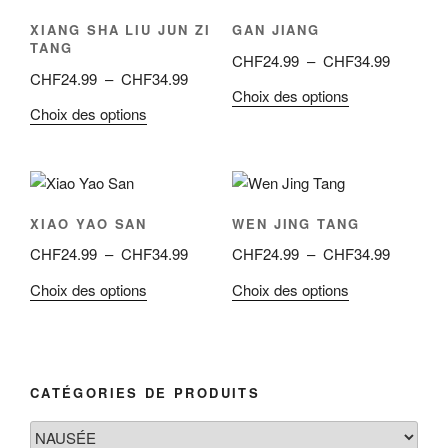
XIANG SHA LIU JUN ZI
GAN JIANG
TANG
Plage
CHF
24.99
–
CHF
34.99
Plage
CHF
24.99
–
CHF
34.99
de
Ce
Choix des options
de
prix :
Ce
Choix des options
produit
prix :
CHF24.9
produit
a
CHF24.99
à
a
plusieurs
à
CHF34.9
plusieurs
variations.
CHF34.99
variations.
Les
XIAO YAO SAN
WEN JING TANG
Les
options
Plage
Plage
CHF
24.99
–
CHF
34.99
CHF
24.99
–
CHF
34.99
options
peuvent
de
de
peuvent
être
Ce
Ce
Choix des options
Choix des options
prix :
prix :
être
choisies
produit
produit
CHF24.99
CHF24.9
choisies
sur
a
a
à
à
sur
la
plusieurs
plusieurs
CHF34.99
CHF34.9
la
page
variations.
variations.
CATÉGORIES DE PRODUITS
page
du
Les
Les
du
produit
options
options