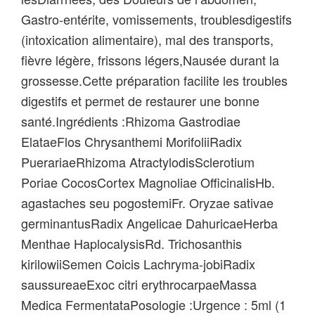
Gastro-entérite, vomissements, troublesdigestifs
(intoxication alimentaire), mal des transports,
fièvre légère, frissons légers,Nausée durant la
grossesse.Cette préparation facilite les troubles
digestifs et permet de restaurer une bonne
santé.Ingrédients :Rhizoma Gastrodiae
ElataeFlos Chrysanthemi MorifoliiRadix
PuerariaeRhizoma AtractylodisSclerotium
Poriae CocosCortex Magnoliae OfficinalisHb.
agastaches seu pogostemiFr. Oryzae sativae
germinantusRadix Angelicae DahuricaeHerba
Menthae HaplocalysisRd. Trichosanthis
kirilowiiSemen Coicis Lachryma-jobiRadix
saussureaeExoc citri erythrocarpaeMassa
Medica FermentataPosologie :Urgence : 5ml (1