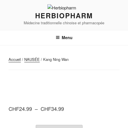
Aller
au
HERBIOPHARM
contenu
Médecine traditionnelle chinoise et pharmacopée
principal
Menu
Accueil
/
NAUSÉE
/ Kang Ning Wan
Plage
CHF
24.99
–
CHF
34.99
de
prix :