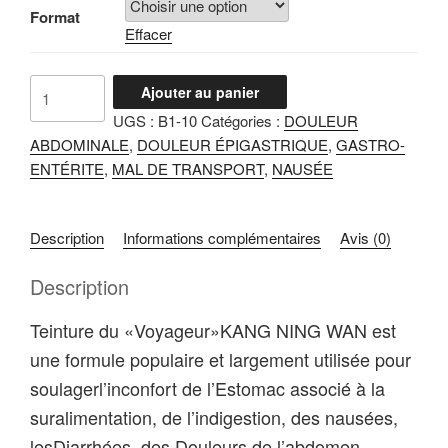
CHF24.99
Format
Effacer
à
CHF34.99
quantité
Ajouter au panier
de
UGS :
B1-10
Catégories :
DOULEUR
Kang
ABDOMINALE
,
DOULEUR ÉPIGASTRIQUE
,
GASTRO-
Ning
ENTÉRITE
,
MAL DE TRANSPORT
,
NAUSÉE
Wan
Description
Informations complémentaires
Avis (0)
Description
Teinture du «Voyageur»KANG NING WAN est
une formule populaire et largement utilisée pour
soulagerl’inconfort de l’Estomac associé à la
suralimentation, de l’indigestion, des nausées,
lesDiarrhées, des Douleurs de l’abdomen,