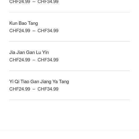
Plage
CHF
24.99
–
CHF
34.99
à
de
CHF34.99
prix :
Kun Bao Tang
CHF24.99
Plage
CHF
24.99
–
CHF
34.99
à
de
CHF34.99
prix :
Jia Jian Gan Lu Yin
CHF24.99
Plage
CHF
24.99
–
CHF
34.99
à
de
CHF34.99
prix :
Yi Qi Tiao Gan Jiang Ya Tang
CHF24.99
Plage
CHF
24.99
–
CHF
34.99
à
de
CHF34.99
prix :
CHF24.99
à
CHF34.99