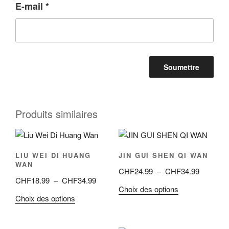
E-mail
*
Produits similaires
LIU WEI DI HUANG
JIN GUI SHEN QI WAN
WAN
Plage
CHF
24.99
–
CHF
34.99
Plage
CHF
18.99
–
CHF
34.99
de
Ce
Choix des options
de
prix :
Ce
Choix des options
produit
prix :
CHF24.9
produit
a
CHF18.99
à
a
plusieurs
à