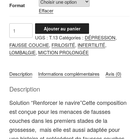
CHF24.99
Format
Effacer
à
CHF34.99
quantité
Ajouter au panier
de
UGS :
T.13
Catégories :
DÉPRESSION
,
BU
FAUSSE COUCHE
,
FRILOSITÉ
,
INFERTILITÉ
,
SHEN
LOMBALGIE
,
MICTION PROLONGÉE
GU
CHONG
DAN
Description
Informations complémentaires
Avis (0)
TANG
Description
Solution “Renforcer le navire”Cette composition
est conçue pour les menaces de fausses
couches dans les premiers stades de la
grossesse, mais elle est aussi adaptée pour
une histoire et antécédent de fausses couches,