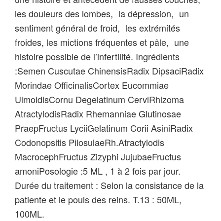
les douleurs des lombes, la dépression, un
sentiment général de froid, les extrémités
froides, les mictions fréquentes et pâle, une
histoire possible de l’infertilité. Ingrédients
:Semen Cuscutae ChinensisRadix DipsaciRadix
Morindae OfficinalisCortex Eucommiae
UlmoidisCornu Degelatinum CerviRhizoma
AtractylodisRadix Rhemanniae Glutinosae
PraepFructus LyciiGelatinum Corii AsiniRadix
Codonopsitis PilosulaeRh.Atractylodis
MacrocephFructus Zizyphi JujubaeFructus
amoniPosologie :5 ML , 1 à 2 fois par jour.
Durée du traitement : Selon la consistance de la
patiente et le pouls des reins. T.13 : 50ML,
100ML.