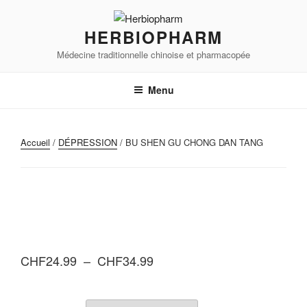
Aller
au
HERBIOPHARM
contenu
Médecine traditionnelle chinoise et pharmacopée
principal
Menu
Accueil
/
DÉPRESSION
/ BU SHEN GU CHONG DAN TANG
Plage
CHF
24.99
–
CHF
34.99
de
prix :