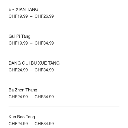
ER XIAN TANG
Plage
CHF
19.99
–
CHF
26.99
de
prix :
Gui Pi Tang
CHF19.99
Plage
CHF
19.99
–
CHF
34.99
à
de
CHF26.99
prix :
DANG GUI BU XUE TANG
CHF19.99
Plage
CHF
24.99
–
CHF
34.99
à
de
CHF34.99
prix :
Ba Zhen Thang
CHF24.99
Plage
CHF
24.99
–
CHF
34.99
à
de
CHF34.99
prix :
Kun Bao Tang
CHF24.99
Plage
CHF
24.99
–
CHF
34.99
à