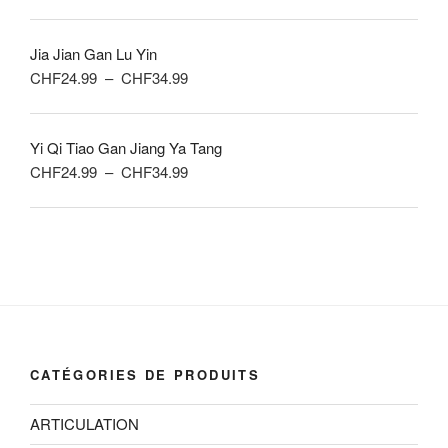
de
CHF34.99
prix :
Jia Jian Gan Lu Yin
CHF24.99
Plage
CHF
24.99
–
CHF
34.99
à
de
CHF34.99
prix :
Yi Qi Tiao Gan Jiang Ya Tang
CHF24.99
Plage
CHF
24.99
–
CHF
34.99
à
de
CHF34.99
prix :
CHF24.99
à
CHF34.99
CATÉGORIES DE PRODUITS
ARTICULATION