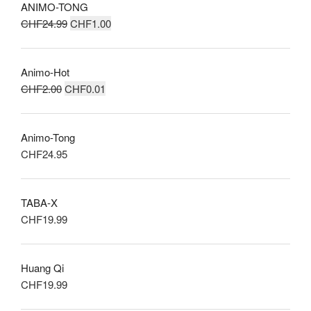
produit
ANIMO-TONG
Le
Le
CHF
24.99
CHF
1.00
prix
prix
initial
actuel
Animo-Hot
était :
est :
Le
Le
CHF
2.00
CHF
0.01
CHF24.99.
CHF1.00.
prix
prix
initial
actuel
Animo-Tong
était :
est :
CHF
24.95
CHF2.00.
CHF0.01.
TABA-X
CHF
19.99
Huang Qi
CHF
19.99