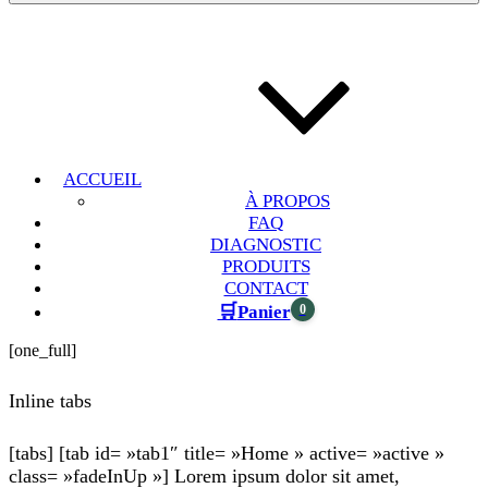
ACCUEIL
À PROPOS
FAQ
DIAGNOSTIC
PRODUITS
CONTACT
🛒
0
Panier
[one_full]
Inline tabs
[tabs] [tab id= »tab1″ title= »Home » active= »active »
class= »fadeInUp »] Lorem ipsum dolor sit amet,