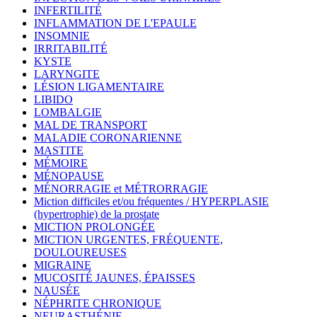
INFERTILITÉ
INFLAMMATION DE L'EPAULE
INSOMNIE
IRRITABILITÉ
KYSTE
LARYNGITE
LÉSION LIGAMENTAIRE
LIBIDO
LOMBALGIE
MAL DE TRANSPORT
MALADIE CORONARIENNE
MASTITE
MÉMOIRE
MÉNOPAUSE
MÉNORRAGIE et MÉTRORRAGIE
Miction difficiles et/ou fréquentes / HYPERPLASIE
(hypertrophie) de la prostate
MICTION PROLONGÉE
MICTION URGENTES, FRÉQUENTE,
DOULOUREUSES
MIGRAINE
MUCOSITÉ JAUNES, ÉPAISSES
NAUSÉE
NÉPHRITE CHRONIQUE
NEURASTHÉNIE