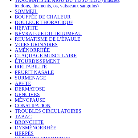
TRAUMATISME AIGU DU TISSU MOU (muscles,
tendons, ligaments, os, vaisseaux sanguins)
SOMMEIL
BOUFFÉE DE CHALEUR
DOULEUR THORACIQUE
HÉPATITE
NÉVRALGIE DU TRIJUMEAU
RHUMATISME DE L’ÉPAULE
VOIES URINAIRES
AMÉNORRHÉE
CLAQUAGE MUSCULAIRE
ÉTOURDISSEMENT
IRRITABILITÉ
PRURIT NASALE
SURMENAGE
APHTE
DERMATOSE
GENCIVES
MÉNOPAUSE
CONSTIPATION
TROUBLES CIRCULATOIRES
TABAC
BRONCHITE
DYSMÉNORRHÉE
HERPÈS