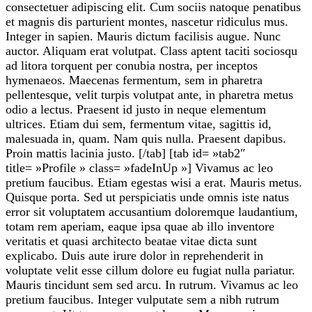
consectetuer adipiscing elit. Cum sociis natoque penatibus
et magnis dis parturient montes, nascetur ridiculus mus.
Integer in sapien. Mauris dictum facilisis augue. Nunc
auctor. Aliquam erat volutpat. Class aptent taciti sociosqu
ad litora torquent per conubia nostra, per inceptos
hymenaeos. Maecenas fermentum, sem in pharetra
pellentesque, velit turpis volutpat ante, in pharetra metus
odio a lectus. Praesent id justo in neque elementum
ultrices. Etiam dui sem, fermentum vitae, sagittis id,
malesuada in, quam. Nam quis nulla. Praesent dapibus.
Proin mattis lacinia justo. [/tab] [tab id= »tab2″
title= »Profile » class= »fadeInUp »] Vivamus ac leo
pretium faucibus. Etiam egestas wisi a erat. Mauris metus.
Quisque porta. Sed ut perspiciatis unde omnis iste natus
error sit voluptatem accusantium doloremque laudantium,
totam rem aperiam, eaque ipsa quae ab illo inventore
veritatis et quasi architecto beatae vitae dicta sunt
explicabo. Duis aute irure dolor in reprehenderit in
voluptate velit esse cillum dolore eu fugiat nulla pariatur.
Mauris tincidunt sem sed arcu. In rutrum. Vivamus ac leo
pretium faucibus. Integer vulputate sem a nibh rutrum