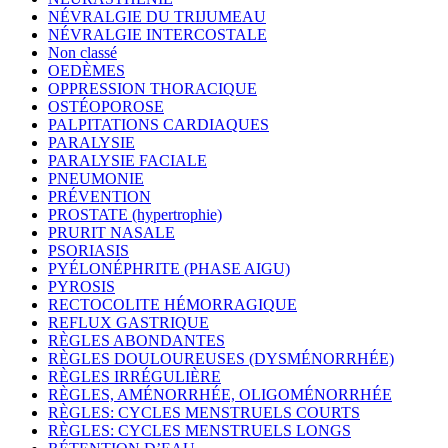
NÉVRALGIE DU TRIJUMEAU
NÉVRALGIE INTERCOSTALE
Non classé
OEDÈMES
OPPRESSION THORACIQUE
OSTÉOPOROSE
PALPITATIONS CARDIAQUES
PARALYSIE
PARALYSIE FACIALE
PNEUMONIE
PRÉVENTION
PROSTATE (hypertrophie)
PRURIT NASALE
PSORIASIS
PYÉLONÉPHRITE (PHASE AIGU)
PYROSIS
RECTOCOLITE HÉMORRAGIQUE
REFLUX GASTRIQUE
RÈGLES ABONDANTES
RÈGLES DOULOUREUSES (DYSMÉNORRHÉE)
RÈGLES IRRÉGULIÈRE
RÈGLES, AMÉNORRHÉE, OLIGOMÉNORRHÉE
RÈGLES: CYCLES MENSTRUELS COURTS
RÈGLES: CYCLES MENSTRUELS LONGS