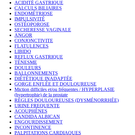
ACIDITÉ GASTRIQUE
CALCULS BILIAIRES
ENDOMÉTRIOSE
IMPULSIVITÉ
OSTÉOPOROSE
SECHERESSE VAGINALE
ANGOR
CONJONCTIVITE
FLATULENCES
LIBIDO
REFLUX GASTRIQUE
TÉNESME
DOULEURS
BALLONNEMENTS
DIÉTÉTIQUE INADAPTÉE
GORGE ENFLÉE ET DOULOUREUSE
Miction difficiles et/ou fréquentes / HYPERPLASIE
(hypertrophie) de la prostate
RÈGLES DOULOUREUSES (DYSMÉNORRHÉE)
URINE FREQUENTE
ACOUPHÈNES
CANDIDA ALBICAN
ENGOURDISSEMENT
INCONTINENCE
PALPITATIONS CARDIAQUES