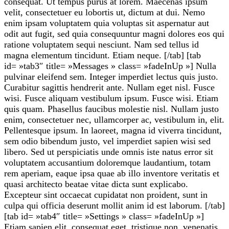
consequat. Ut tempus purus at lorem. Maecenas ipsum
velit, consectetuer eu lobortis ut, dictum at dui. Nemo
enim ipsam voluptatem quia voluptas sit aspernatur aut
odit aut fugit, sed quia consequuntur magni dolores eos qui
ratione voluptatem sequi nesciunt. Nam sed tellus id
magna elementum tincidunt. Etiam neque. [/tab] [tab
id= »tab3″ title= »Messages » class= »fadeInUp »] Nulla
pulvinar eleifend sem. Integer imperdiet lectus quis justo.
Curabitur sagittis hendrerit ante. Nullam eget nisl. Fusce
wisi. Fusce aliquam vestibulum ipsum. Fusce wisi. Etiam
quis quam. Phasellus faucibus molestie nisl. Nullam justo
enim, consectetuer nec, ullamcorper ac, vestibulum in, elit.
Pellentesque ipsum. In laoreet, magna id viverra tincidunt,
sem odio bibendum justo, vel imperdiet sapien wisi sed
libero. Sed ut perspiciatis unde omnis iste natus error sit
voluptatem accusantium doloremque laudantium, totam
rem aperiam, eaque ipsa quae ab illo inventore veritatis et
quasi architecto beatae vitae dicta sunt explicabo.
Excepteur sint occaecat cupidatat non proident, sunt in
culpa qui officia deserunt mollit anim id est laborum. [/tab]
[tab id= »tab4″ title= »Settings » class= »fadeInUp »]
Etiam sapien elit, consequat eget, tristique non, venenatis