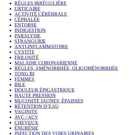
RÈGLES IRRÉGULIÈRE
URTICAIRE
ACTIVITÉ CÉRÉBRALE
CÉPHALÉE
ENTORSE
INDIGESTION
PARALYSIE
STRANGURIE
ANTI-INFLAMMATOIRE
CYSTITE
FRILOSITÉ
MALADIE CORONARIENNE
RÈGLES, AMÉNORRHÉE, OLIGOMÉNORRHÉE
TONG BI
FEMMES
BILE
DOULEUR ÉPIGASTRIQUE
HAUTE PRESSION
MUCOSITÉ JAUNES, ÉPAISSES
RÉTENTION D’EAU
VAGINITE
AVC / ACV
CHEVEUX
ÉNURÉSIE
INFECTION DES VOIES URINAIRES