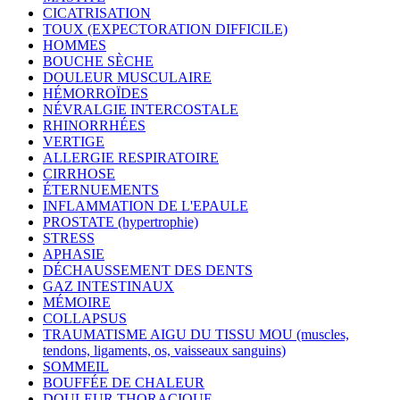
CICATRISATION
TOUX (EXPECTORATION DIFFICILE)
HOMMES
BOUCHE SÈCHE
DOULEUR MUSCULAIRE
HÉMORROÏDES
NÉVRALGIE INTERCOSTALE
RHINORRHÉES
VERTIGE
ALLERGIE RESPIRATOIRE
CIRRHOSE
ÉTERNUEMENTS
INFLAMMATION DE L'EPAULE
PROSTATE (hypertrophie)
STRESS
APHASIE
DÉCHAUSSEMENT DES DENTS
GAZ INTESTINAUX
MÉMOIRE
COLLAPSUS
TRAUMATISME AIGU DU TISSU MOU (muscles,
tendons, ligaments, os, vaisseaux sanguins)
SOMMEIL
BOUFFÉE DE CHALEUR
DOULEUR THORACIQUE