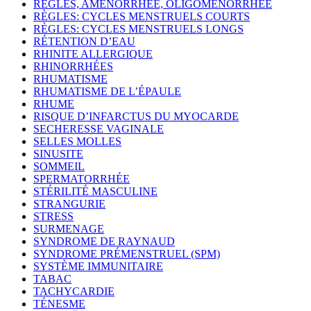
RÈGLES, AMÉNORRHÉE, OLIGOMÉNORRHÉE
RÈGLES: CYCLES MENSTRUELS COURTS
RÈGLES: CYCLES MENSTRUELS LONGS
RÉTENTION D’EAU
RHINITE ALLERGIQUE
RHINORRHÉES
RHUMATISME
RHUMATISME DE L’ÉPAULE
RHUME
RISQUE D’INFARCTUS DU MYOCARDE
SECHERESSE VAGINALE
SELLES MOLLES
SINUSITE
SOMMEIL
SPERMATORRHÉE
STÉRILITÉ MASCULINE
STRANGURIE
STRESS
SURMENAGE
SYNDROME DE RAYNAUD
SYNDROME PRÉMENSTRUEL (SPM)
SYSTÈME IMMUNITAIRE
TABAC
TACHYCARDIE
TÉNESME