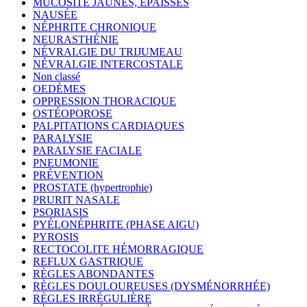
MUCOSITÉ JAUNES, ÉPAISSES
NAUSÉE
NÉPHRITE CHRONIQUE
NEURASTHÉNIE
NÉVRALGIE DU TRIJUMEAU
NÉVRALGIE INTERCOSTALE
Non classé
OEDÈMES
OPPRESSION THORACIQUE
OSTÉOPOROSE
PALPITATIONS CARDIAQUES
PARALYSIE
PARALYSIE FACIALE
PNEUMONIE
PRÉVENTION
PROSTATE (hypertrophie)
PRURIT NASALE
PSORIASIS
PYÉLONÉPHRITE (PHASE AIGU)
PYROSIS
RECTOCOLITE HÉMORRAGIQUE
REFLUX GASTRIQUE
RÈGLES ABONDANTES
RÈGLES DOULOUREUSES (DYSMÉNORRHÉE)
RÈGLES IRRÉGULIÈRE