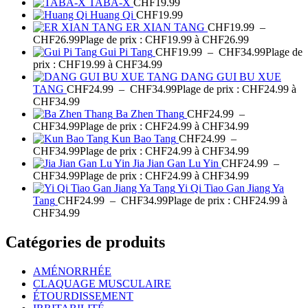
TABA-X
CHF
19.99
Huang Qi
CHF
19.99
ER XIAN TANG
CHF
19.99
–
CHF
26.99
Plage de prix : CHF19.99 à CHF26.99
Gui Pi Tang
CHF
19.99
–
CHF
34.99
Plage de
prix : CHF19.99 à CHF34.99
DANG GUI BU XUE
TANG
CHF
24.99
–
CHF
34.99
Plage de prix : CHF24.99 à
CHF34.99
Ba Zhen Thang
CHF
24.99
–
CHF
34.99
Plage de prix : CHF24.99 à CHF34.99
Kun Bao Tang
CHF
24.99
–
CHF
34.99
Plage de prix : CHF24.99 à CHF34.99
Jia Jian Gan Lu Yin
CHF
24.99
–
CHF
34.99
Plage de prix : CHF24.99 à CHF34.99
Yi Qi Tiao Gan Jiang Ya
Tang
CHF
24.99
–
CHF
34.99
Plage de prix : CHF24.99 à
CHF34.99
Catégories de produits
AMÉNORRHÉE
CLAQUAGE MUSCULAIRE
ÉTOURDISSEMENT