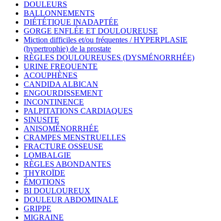
DOULEURS
BALLONNEMENTS
DIÉTÉTIQUE INADAPTÉE
GORGE ENFLÉE ET DOULOUREUSE
Miction difficiles et/ou fréquentes / HYPERPLASIE
(hypertrophie) de la prostate
RÈGLES DOULOUREUSES (DYSMÉNORRHÉE)
URINE FREQUENTE
ACOUPHÈNES
CANDIDA ALBICAN
ENGOURDISSEMENT
INCONTINENCE
PALPITATIONS CARDIAQUES
SINUSITE
ANISOMÉNORRHÉE
CRAMPES MENSTRUELLES
FRACTURE OSSEUSE
LOMBALGIE
RÈGLES ABONDANTES
THYROÏDE
ÉMOTIONS
BI DOULOUREUX
DOULEUR ABDOMINALE
GRIPPE
MIGRAINE