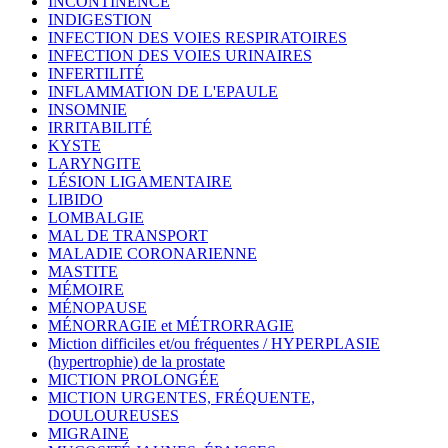
INCONTINENCE
INDIGESTION
INFECTION DES VOIES RESPIRATOIRES
INFECTION DES VOIES URINAIRES
INFERTILITÉ
INFLAMMATION DE L'EPAULE
INSOMNIE
IRRITABILITÉ
KYSTE
LARYNGITE
LÉSION LIGAMENTAIRE
LIBIDO
LOMBALGIE
MAL DE TRANSPORT
MALADIE CORONARIENNE
MASTITE
MÉMOIRE
MÉNOPAUSE
MÉNORRAGIE et MÉTRORRAGIE
Miction difficiles et/ou fréquentes / HYPERPLASIE
(hypertrophie) de la prostate
MICTION PROLONGÉE
MICTION URGENTES, FRÉQUENTE,
DOULOUREUSES
MIGRAINE