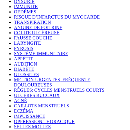
DYSURIE
IMMUNITÉ
OEDÈMES
RISQUE D’INFARCTUS DU MYOCARDE
TRANSPIRATION
ANGINE DE POITRINE
COLITE ULCÉREUSE
FAUSSE COUCHE
LARYNGITE
PYROSIS
SYSTÈME IMMUNITAIRE
APPÉTIT
AUDITION
DIABÈTE
GLOSSITES
MICTION URGENTES, FRÉQUENTE,
DOULOUREUSES
RÈGLES: CYCLES MENSTRUELS COURTS
ULCÈRES BUCCAUX
ACNÉ
CAILLOTS MENSTRUELS
ECZÉMA
IMPUISSANCE
OPPRESSION THORACIQUE
SELLES MOLLES