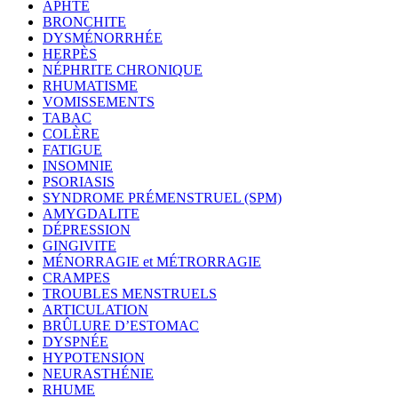
APHTE
BRONCHITE
DYSMÉNORRHÉE
HERPÈS
NÉPHRITE CHRONIQUE
RHUMATISME
VOMISSEMENTS
TABAC
COLÈRE
FATIGUE
INSOMNIE
PSORIASIS
SYNDROME PRÉMENSTRUEL (SPM)
AMYGDALITE
DÉPRESSION
GINGIVITE
MÉNORRAGIE et MÉTRORRAGIE
CRAMPES
TROUBLES MENSTRUELS
ARTICULATION
BRÛLURE D’ESTOMAC
DYSPNÉE
HYPOTENSION
NEURASTHÉNIE
RHUME