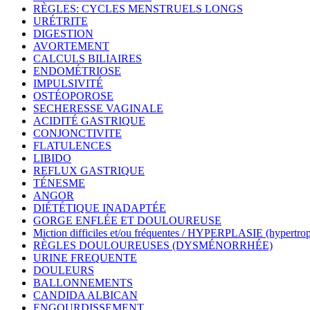
RÈGLES: CYCLES MENSTRUELS LONGS
URÉTRITE
DIGESTION
AVORTEMENT
CALCULS BILIAIRES
ENDOMÉTRIOSE
IMPULSIVITÉ
OSTÉOPOROSE
SECHERESSE VAGINALE
ACIDITÉ GASTRIQUE
CONJONCTIVITE
FLATULENCES
LIBIDO
REFLUX GASTRIQUE
TÉNESME
ANGOR
DIÉTÉTIQUE INADAPTÉE
GORGE ENFLÉE ET DOULOUREUSE
Miction difficiles et/ou fréquentes / HYPERPLASIE (hypertroph
RÈGLES DOULOUREUSES (DYSMÉNORRHÉE)
URINE FREQUENTE
DOULEURS
BALLONNEMENTS
CANDIDA ALBICAN
ENGOURDISSEMENT