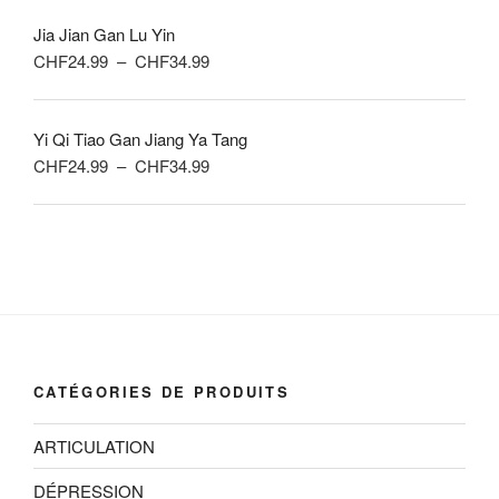
prix :
Jia Jian Gan Lu Yin
CHF24.99
Plage
CHF
24.99
–
CHF
34.99
à
de
CHF34.99
prix :
Yi Qi Tiao Gan Jiang Ya Tang
CHF24.99
Plage
CHF
24.99
–
CHF
34.99
à
de
CHF34.99
prix :
CHF24.99
à
CHF34.99
CATÉGORIES DE PRODUITS
ARTICULATION
DÉPRESSION