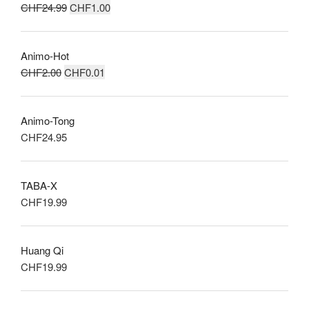
Le
Le
CHF
24.99
CHF
1.00
prix
prix
initial
actuel
Animo-Hot
était :
est :
Le
Le
CHF
2.00
CHF
0.01
CHF24.99.
CHF1.00.
prix
prix
initial
actuel
Animo-Tong
était :
est :
CHF
24.95
CHF2.00.
CHF0.01.
TABA-X
CHF
19.99
Huang Qi
CHF
19.99