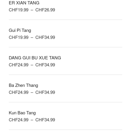
ER XIAN TANG
Plage
CHF
19.99
–
CHF
26.99
de
prix :
Gui Pi Tang
CHF19.99
Plage
CHF
19.99
–
CHF
34.99
à
de
CHF26.99
prix :
DANG GUI BU XUE TANG
CHF19.99
Plage
CHF
24.99
–
CHF
34.99
à
de
CHF34.99
prix :
Ba Zhen Thang
CHF24.99
Plage
CHF
24.99
–
CHF
34.99
à
de
CHF34.99
prix :
Kun Bao Tang
CHF24.99
Plage
CHF
24.99
–
CHF
34.99
à
de
CHF34.99