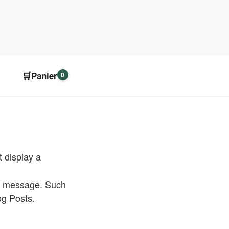
🛒
Panier
0
t display a
pe message. Such
og Posts.