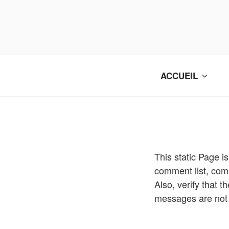
Aller
au
contenu
principal
ACCUEIL
This static Page i
comment list, com
Also, verify that
messages are not s